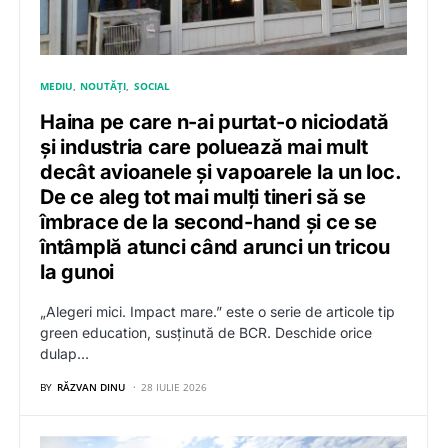
MEDIU
NOUTĂȚI
SOCIAL
Haina pe care n-ai purtat-o niciodată
și industria care poluează mai mult
decât avioanele și vapoarele la un loc.
De ce aleg tot mai mulți tineri să se
îmbrace de la second-hand și ce se
întâmplă atunci când arunci un tricou
la gunoi
„Alegeri mici. Impact mare.” este o serie de articole tip
green education, susținută de BCR. Deschide orice
dulap…
BY
RĂZVAN DINU
28 IULIE 2026