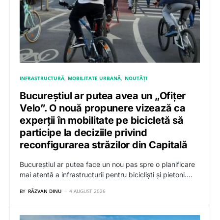
INFRASTRUCTURĂ
MOBILITATE URBANĂ
NOUTĂȚI
Bucureștiul ar putea avea un „Ofițer
Velo”. O nouă propunere vizează ca
experții în mobilitate pe bicicletă să
participe la deciziile privind
reconfigurarea străzilor din Capitală
Bucureștiul ar putea face un nou pas spre o planificare
mai atentă a infrastructurii pentru bicicliști și pietoni.…
BY
RĂZVAN DINU
4 AUGUST 2026