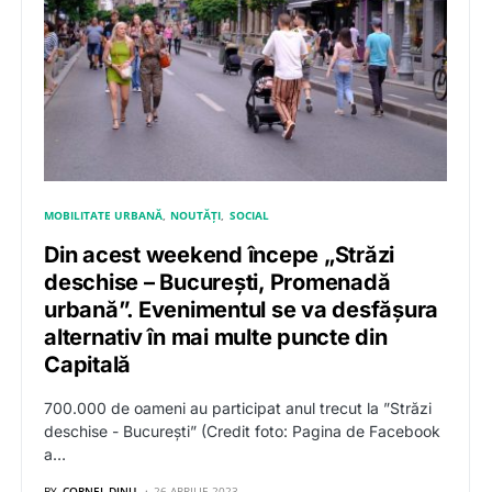
MOBILITATE URBANĂ
NOUTĂȚI
SOCIAL
Din acest weekend începe „Străzi
deschise – Bucureşti, Promenadă
urbană”. Evenimentul se va desfăşura
alternativ în mai multe puncte din
Capitală
700.000 de oameni au participat anul trecut la ”Străzi
deschise - București” (Credit foto: Pagina de Facebook
a…
BY
CORNEL DINU
26 APRILIE 2023