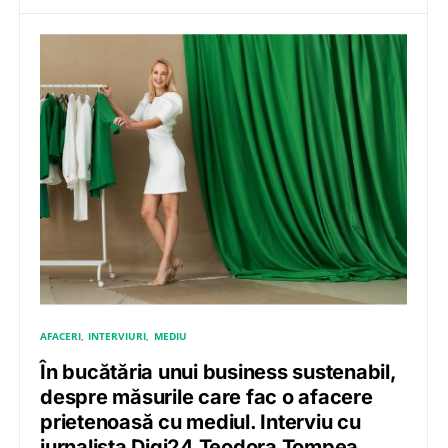
AFACERI
INTERVIURI
MEDIU
În bucătăria unui business sustenabil,
despre măsurile care fac o afacere
prietenoasă cu mediul. Interviu cu
jurnalista Digi24 Teodora Tompea,