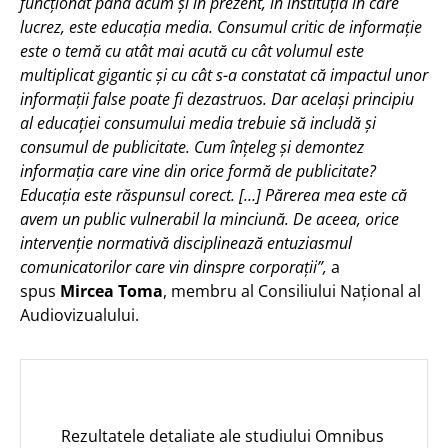
funcționat până acum și în prezent, în instituția în care
lucrez, este educația media. Consumul critic de informație
este o temă cu atât mai acută cu cât volumul este
multiplicat gigantic și cu cât s-a constatat că impactul unor
informații false poate fi dezastruos. Dar același principiu
al educației consumului media trebuie să includă și
consumul de publicitate. Cum înțeleg și demontez
informația care vine din orice formă de publicitate?
Educația este răspunsul corect. […] Părerea mea este că
avem un public vulnerabil la minciună. De aceea, orice
intervenție normativă disciplinează entuziasmul
comunicatorilor care vin dinspre corporații”,
a
spus
Mircea Toma
, membru al Consiliului Național al
Audiovizualului.
Rezultatele detaliate ale studiului Omnibus