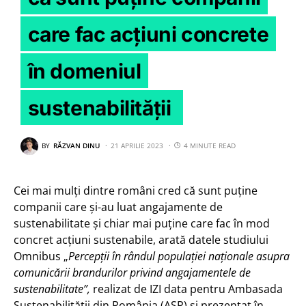
care fac acțiuni concrete
în domeniul
sustenabilității
BY
RĂZVAN DINU
21 APRILIE 2023
4 MINUTE READ
Cei mai mulți dintre români cred că sunt puține
companii care și-au luat angajamente de
sustenabilitate și chiar mai puține care fac în mod
concret acțiuni sustenabile, arată datele studiului
Omnibus „
Percepții în rândul populației naționale asupra
comunicării brandurilor privind angajamentele de
sustenabilitate”,
realizat de IZI data pentru Ambasada
Sustenabilității din România (ASR) și prezentat în