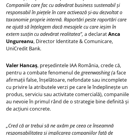
Companiile care fac cu adevărat business sustenabil și
responsabil în piețele în care activează și-au dezvoltat o
taxonomie proprie internă. Raportări peste raportări care
ne ajută să înțelegem dacă mesajele cu care ieșim în
extern susțin cu adevărat realitatea”,
a declarat
Anca
Ungureanu
, Director Identitate & Comunicare,
UniCredit Bank.
Valer Hancaș
, președintele IAA România, crede că,
pentru a combate fenomenul de
greenwashing
(
a face
afirmații false, înșelătoare, nefondate sau incomplete
cu privire la atributele verzi pe care le îndeplinește un
produs, serviciu sau activitate comercială),
companiile
au nevoie în primul rând de o strategie bine definită și
de acțiuni concrete.
„Cred că ar trebui să ne axăm pe ceea ce înseamnă
responsabilitatea și implicarea companiilor față de