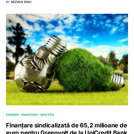
BY
RĂZVAN DINU
ENERGIE
FINANȚARE
NOUTĂȚI
Finanțare sindicalizată de 65,2 milioane de
euro pentru Greenvolt de la UniCredit Bank