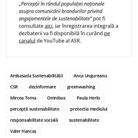
„
Percepții în rândul populației naționale
asupra comunicării brandurilor privind
angajamentele de sustenabilitate”
pot fi
consultate
aici
, iar înregistrarea integrală a
dezbaterii va fi disponibilă în curând
pe
canalul
de YouTube al ASR.
Ambasada Sustenabilității
Anca Ungureanu
CSR
dezinformare
greenwashing
Mircea Toma
Omnibus
Paula Herlo
percepții sustenabilitate
protectia mediului
responsabilitate socială
sustenabilitate
Valer Hancaș