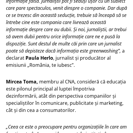
informație falsă. Jurnaliștii pot fi seduși ușor cu un subiect
care pare spectaculos, venit dinspre o companie. Dar după
ce se trezesc din această seducție, trebuie să înceapă să se
întrebe cine este compania care livrează această
informație despre care au dubii. Și noi, jurnaliștii, ar trebui
să avem dubii pentru orice informație care ne e pusă la
dispoziție. Sunt destul de multe căi prin care un jurnalist
poate să depisteze dacă informația este greenwashing”,
a
declarat
Paula Herlo
, jurnalist și producător al
emisiunii „România, te iubesc”.
Mircea Toma,
membru al CNA, consideră că educația
este pilonul principal al luptei împotriva
dezinformării, atât din perspectiva companiilor și
specialiștilor în comunicare, publicitate și marketing,
cât și din cea a consumatorilor.
„Ceea ce este o preocupare pentru organizațiile în care am