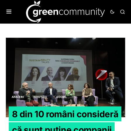
AFACERI
NOUTĂȚI
SOCIAL
8 din 10 români consideră
că sunt puține companii