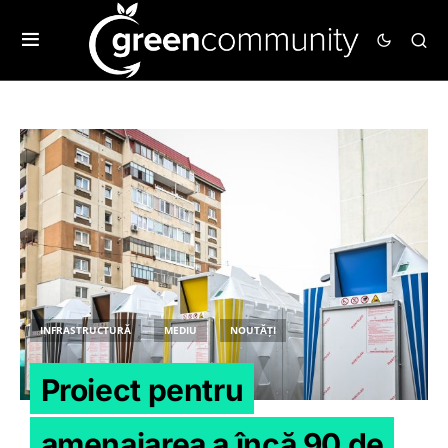
INFRASTRUCTURĂ
MEDIU
NOUTĂȚI
Proiect pentru
amenajarea a încă 90 de