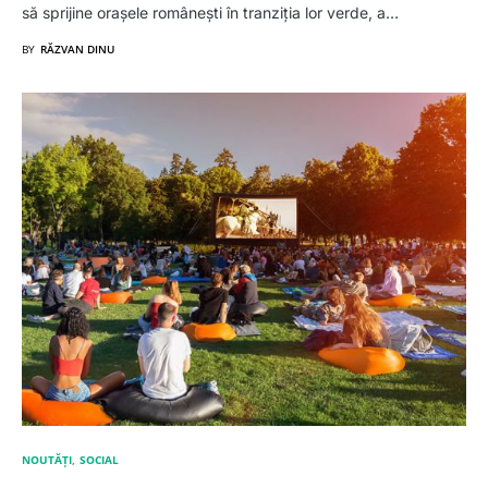
să sprijine orașele românești în tranziția lor verde, a…
BY
RĂZVAN DINU
NOUTĂȚI
SOCIAL