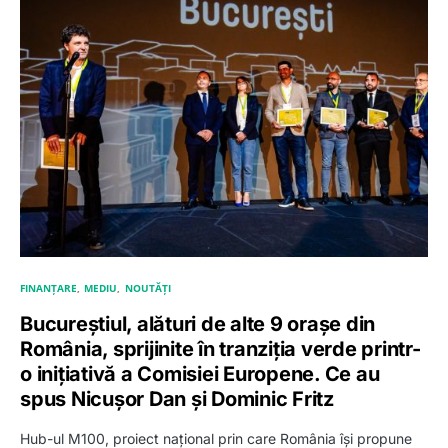
FINANȚARE
MEDIU
NOUTĂȚI
Bucureștiul, alături de alte 9 orașe din
România, sprijinite în tranziția verde printr-
o inițiativă a Comisiei Europene. Ce au
spus Nicușor Dan și Dominic Fritz
Hub-ul M100, proiect național prin care România își propune