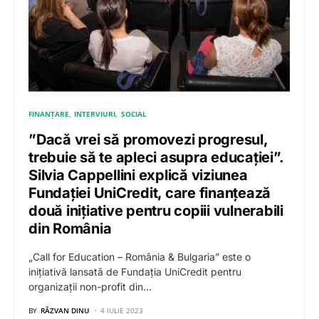
FINANȚARE
INTERVIURI
SOCIAL
”Dacă vrei să promovezi progresul,
trebuie să te apleci asupra educației”.
Silvia Cappellini explică viziunea
Fundației UniCredit, care finanțează
două inițiative pentru copiii vulnerabili
din România
„Call for Education – România & Bulgaria” este o
inițiativă lansată de Fundația UniCredit pentru
organizații non-profit din…
BY
RĂZVAN DINU
4 IULIE 2023