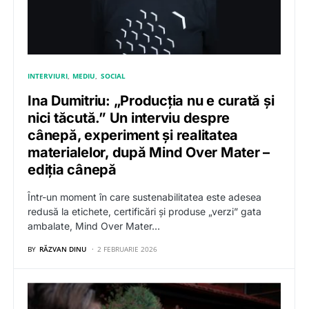
INTERVIURI
MEDIU
SOCIAL
Ina Dumitriu: „Producția nu e curată și
nici tăcută.” Un interviu despre
cânepă, experiment și realitatea
materialelor, după Mind Over Mater –
ediția cânepă
Într-un moment în care sustenabilitatea este adesea
redusă la etichete, certificări și produse „verzi” gata
ambalate, Mind Over Mater…
BY
RĂZVAN DINU
2 FEBRUARIE 2026