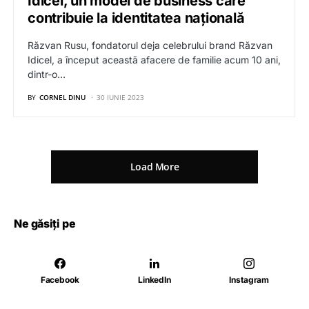
Idicel, un model de business care
contribuie la identitatea națională
Răzvan Rusu, fondatorul deja celebrului brand Răzvan
Idicel, a început această afacere de familie acum 10 ani,
dintr-o…
BY
CORNEL DINU
30 IUNIE 2023
Load More
Ne găsiți pe
Facebook
LinkedIn
Instagram