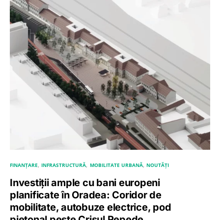
FINANȚARE
INFRASTRUCTURĂ
MOBILITATE URBANĂ
NOUTĂȚI
Investiții ample cu bani europeni
planificate în Oradea: Coridor de
mobilitate, autobuze electrice, pod
pietonal peste Crișul Repede