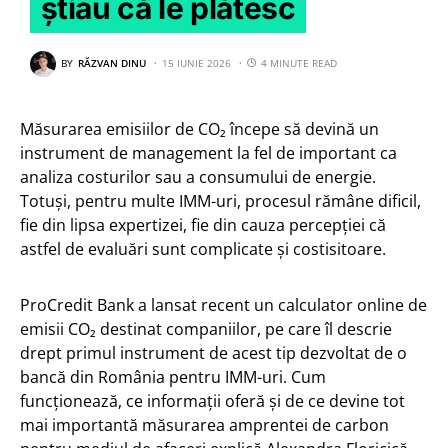
știau că le plătesc
BY
RĂZVAN DINU
15 IUNIE 2026
4 MINUTE READ
Măsurarea emisiilor de CO₂ începe să devină un
instrument de management la fel de important ca
analiza costurilor sau a consumului de energie.
Totuși, pentru multe IMM-uri, procesul rămâne dificil,
fie din lipsa expertizei, fie din cauza percepției că
astfel de evaluări sunt complicate și costisitoare.
ProCredit Bank a lansat recent un calculator online de
emisii CO₂ destinat companiilor, pe care îl descrie
drept primul instrument de acest tip dezvoltat de o
bancă din România pentru IMM-uri. Cum
funcționează, ce informații oferă și de ce devine tot
mai importantă măsurarea amprentei de carbon