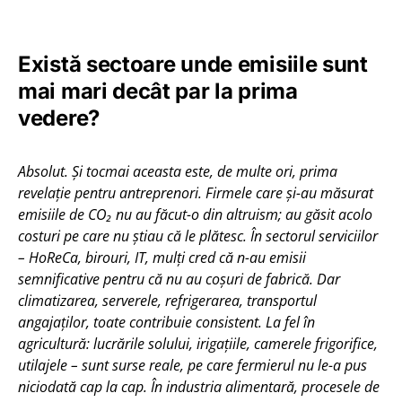
Există sectoare unde emisiile sunt
mai mari decât par la prima
vedere?
Absolut.
Ș
i tocmai aceasta este, de multe ori, prima
revelație pentru antreprenori. Firmele care și-au măsurat
emisiile de CO
₂
nu au făcut-o din altruism; au găsit acolo
costuri pe care nu știau că le plătesc. În sectorul serviciilor
– HoReCa, birouri, IT, mulți cred că n-au emisii
semnificative pentru că nu au coșuri de fabrică. Dar
climatizarea, serverele, refrigerarea, transportul
angajaților, toate contribuie consistent. La fel în
agricultură: lucrările solului, irigațiile, camerele frigorifice,
utilajele – sunt surse reale, pe care fermierul nu le-a pus
niciodată cap la cap.
În industria alimentară, procesele de