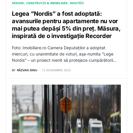
AFACERI
CONSTRUCȚII & IMOBILIARE
NOUTĂȚI
Legea ”Nordis” a fost adoptată:
avansurile pentru apartamente nu vor
mai putea depăși 5% din preț. Măsura,
inspirată de o investigație Recorder
Foto: Imobiliare.ro Camera Deputaților a adoptat
miercuri, cu unanimitate de voturi, așa-numita ”Lege
Nordis” – un proiect menit să protejeze cumpărătorii…
BY
RĂZVAN DINU
12 NOIEMBRIE 2025