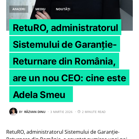
AFACERI
MEDIU
NOUTĂȚI
RetuRO, administratorul
Sistemului de Garanție-
Returnare din România,
are un nou CEO: cine este
Adela Smeu
BY
RĂZVAN DINU
3 MARTIE 2026
2 MINUTE READ
RetuRO, administratorul Sistemului de Garanție-