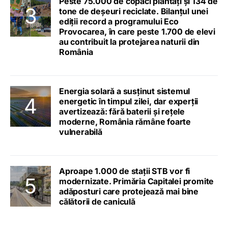
Peste 75.000 de copaci plantați și 134 de
tone de deșeuri reciclate. Bilanțul unei
ediții record a programului Eco
Provocarea, în care peste 1.700 de elevi
au contribuit la protejarea naturii din
România
Energia solară a susținut sistemul
energetic în timpul zilei, dar experții
avertizează: fără baterii și rețele
moderne, România rămâne foarte
vulnerabilă
Aproape 1.000 de stații STB vor fi
modernizate. Primăria Capitalei promite
adăposturi care protejează mai bine
călătorii de caniculă