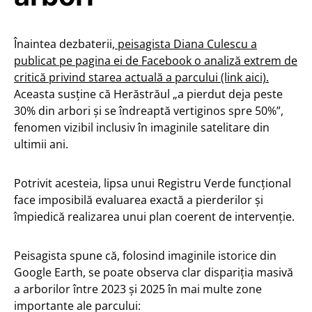
Înaintea dezbaterii,
peisagista Diana Culescu a
publicat pe pagina ei de Facebook o analiză extrem de
critică privind starea actuală a parcului (link aici).
Aceasta susține că Herăstrăul „a pierdut deja peste
30% din arbori și se îndreaptă vertiginos spre 50%”,
fenomen vizibil inclusiv în imaginile satelitare din
ultimii ani.
Potrivit acesteia, lipsa unui Registru Verde funcțional
face imposibilă evaluarea exactă a pierderilor și
împiedică realizarea unui plan coerent de intervenție.
Peisagista spune că, folosind imaginile istorice din
Google Earth, se poate observa clar dispariția masivă
a arborilor între 2023 și 2025 în mai multe zone
importante ale parcului: