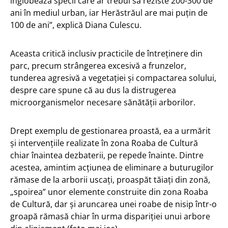
înglobează specii care ar trebui să reziste 200-300 de
ani în mediul urban, iar Herăstrăul are mai puțin de
100 de ani”, explică Diana Culescu.
Aceasta critică inclusiv practicile de întreținere din
parc, precum strângerea excesivă a frunzelor,
tunderea agresivă a vegetației și compactarea solului,
despre care spune că au dus la distrugerea
microorganismelor necesare sănătății arborilor.
Drept exemplu de gestionarea proastă, ea a urmărit
și intervențiile realizate în zona Roaba de Cultură
chiar înaintea dezbaterii, pe repede înainte. Dintre
acestea, amintim acțiunea de eliminare a buturugilor
rămase de la arborii uscați, proaspăt tăiați din zonă,
„spoirea” unor elemente construite din zona Roaba
de Cultură, dar și aruncarea unei roabe de nisip într-o
groapă rămasă chiar în urma dispariției unui arbore