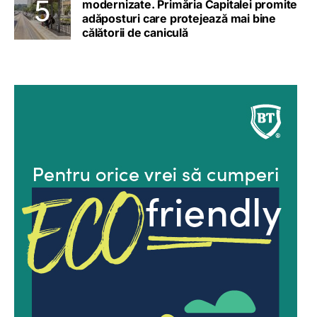
modernizate. Primăria Capitalei promite
adăposturi care protejează mai bine
călătorii de caniculă