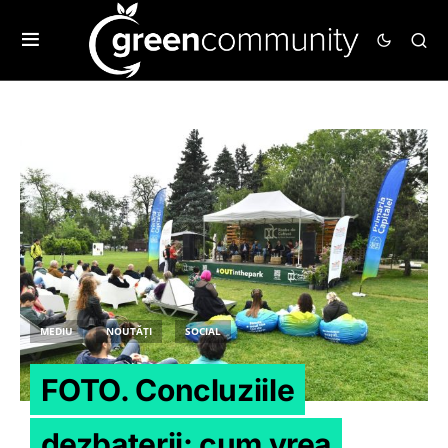
MEDIU
NOUTĂȚI
SOCIAL
FOTO. Concluziile
dezbaterii: cum vrea