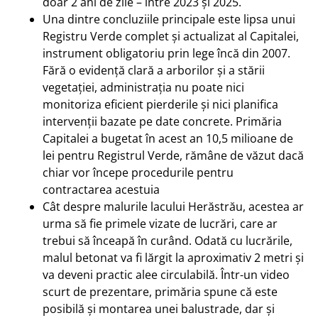
doar 2 ani de zile – între 2023 și 2025.
Una dintre concluziile principale este lipsa unui
Registru Verde complet și actualizat al Capitalei,
instrument obligatoriu prin lege încă din 2007.
Fără o evidență clară a arborilor și a stării
vegetației, administrația nu poate nici
monitoriza eficient pierderile și nici planifica
intervenții bazate pe date concrete. Primăria
Capitalei a bugetat în acest an 10,5 milioane de
lei pentru Registrul Verde, rămâne de văzut dacă
chiar vor începe procedurile pentru
contractarea acestuia
Cât despre malurile lacului Herăstrău, acestea ar
urma să fie primele vizate de lucrări, care ar
trebui să înceapă în curând. Odată cu lucrările,
malul betonat va fi lărgit la aproximativ 2 metri și
va deveni practic alee circulabilă. Într-un video
scurt de prezentare, primăria spune că este
posibilă și montarea unei balustrade, dar și