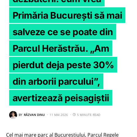
Primăria București să mai
salveze ce se poate din
Parcul Herăstrău. „Am
pierdut deja peste 30%
din arborii parcului”,
avertizează peisagiștii
BY
RĂZVAN DINU
11 MAI 2026
5 MINUTE READ
Cel mai mare parc al Bucureștiului, Parcul Regele