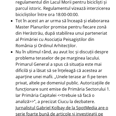
regulamentul din Lacul Morii pentru bicicliști și
parcul istoric. Regulamentul vizează interzicerea
bicicliștilor între ora 18:00-00:00.
Tot în acest an ar urma să înceapă și elaborarea
Master Planurilor promise pentru fiecare zonă
din Herăstrău, după stabilirea unui parteneriat
al Primăriei cu Asociația Peisagiștilor din
România și Ordinul Arhitecților.
Nu în ultimul rând, au avut loc și discuții despre
problema teraselor de pe marginea lacului.
Primarul General a spus că situația este mai
dificilă și a lăsat să se înțeleagă că acestea ar
aparține unei mafii. „Unele terase ar fi pe teren
privat, altele pe domeniul public. Autorizațiile de
funcționare sunt emise de Primăria Sectorului 1.
Iar Primăria Capitalei <<trebuie să facă o
analiză>>”, a precizat Ciucu la dezbatere.
Jurnalistul Gabriel Kolbay de la SpotMedia are o
serie foarte bună de articole și investigații pe