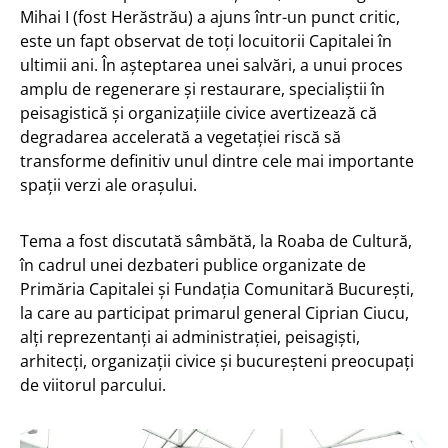
Mihai I (fost Herăstrău) a ajuns într-un punct critic,
este un fapt observat de toți locuitorii Capitalei în
ultimii ani. În așteptarea unei salvări, a unui proces
amplu de regenerare și restaurare, specialiștii în
peisagistică și organizațiile civice avertizează că
degradarea accelerată a vegetației riscă să
transforme definitiv unul dintre cele mai importante
spații verzi ale orașului.
Tema a fost discutată sâmbătă, la Roaba de Cultură,
în cadrul unei dezbateri publice organizate de
Primăria Capitalei și Fundația Comunitară București,
la care au participat primarul general Ciprian Ciucu,
alți reprezentanți ai administrației, peisagiști,
arhitecți, organizații civice și bucureșteni preocupați
de viitorul parcului.