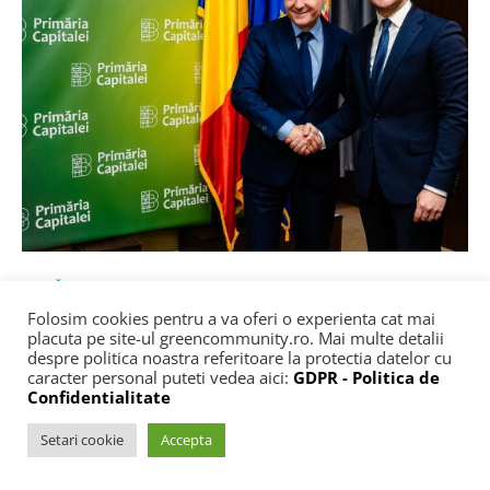
NOUTĂȚI
SOCIAL
Folosim cookies pentru a va oferi o experienta cat mai
”Dragi bucureșteni”: Ultimul mesaj al lui
placuta pe site-ul greencommunity.ro. Mai multe detalii
Nicușor Dan în calitate de primar al
despre politica noastra referitoare la protectia datelor cu
Capitalei. De luni, interimatul e preluat de
caracter personal puteti vedea aici:
GDPR - Politica de
Confidentialitate
Stelian Bujduveanu, care promite implicare
totală
Setari cookie
Accepta
Credit foto: Facebook / Stelian Bujduveanu Nicușor Dan va