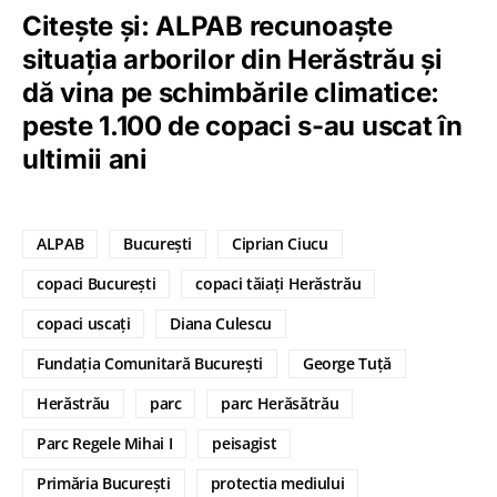
Citește și: ALPAB recunoaște
situația arborilor din Herăstrău și
dă vina pe schimbările climatice:
peste 1.100 de copaci s-au uscat în
ultimii ani
ALPAB
București
Ciprian Ciucu
copaci București
copaci tăiați Herăstrău
copaci uscați
Diana Culescu
Fundația Comunitară București
George Tuță
Herăstrău
parc
parc Herăsătrău
Parc Regele Mihai I
peisagist
Primăria București
protectia mediului