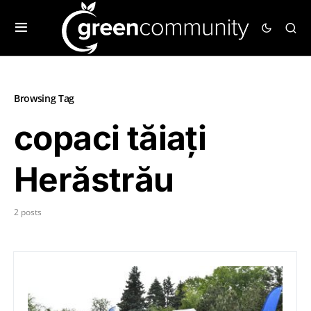
Browsing Tag
copaci tăiați
Herăstrău
2 posts