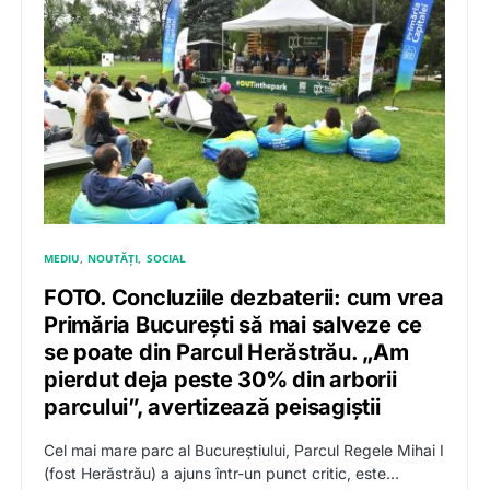
MEDIU
NOUTĂȚI
SOCIAL
FOTO. Concluziile dezbaterii: cum vrea
Primăria București să mai salveze ce
se poate din Parcul Herăstrău. „Am
pierdut deja peste 30% din arborii
parcului”, avertizează peisagiștii
Cel mai mare parc al Bucureștiului, Parcul Regele Mihai I
(fost Herăstrău) a ajuns într-un punct critic, este…