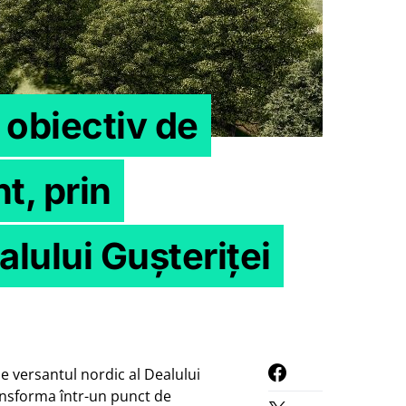
 obiectiv de
t, prin
lului Gușteriței
e versantul nordic al Dealului
transforma într-un punct de