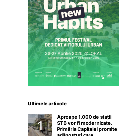
Ultimele articole
Aproape 1.000 de stații
STB vor fi modernizate.
Primăria Capitalei promite
adăposturi care