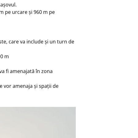
rașovul.
 m pe urcare și 960 m pe
te, care va include și un turn de
00 m
 va fi amenajată în zona
se vor amenaja și spații de