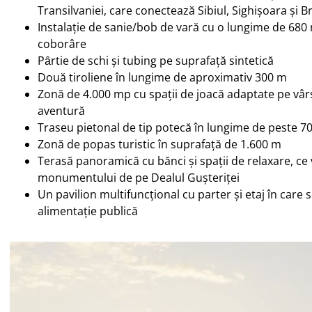
Transilvaniei, care conectează Sibiul, Sighișoara și B
Instalație de sanie/bob de vară cu o lungime de 680
coborâre
Pȃrtie de schi și tubing pe suprafață sintetică
Două tiroliene în lungime de aproximativ 300 m
Zonă de 4.000 mp cu spații de joacă adaptate pe vârs
aventură
Traseu pietonal de tip potecă în lungime de peste 7
Zonă de popas turistic în suprafață de 1.600 m
Terasă panoramică cu bănci și spații de relaxare, ce
monumentului de pe Dealul Gușteriței
Un pavilion multifuncțional cu parter și etaj în care 
alimentație publică