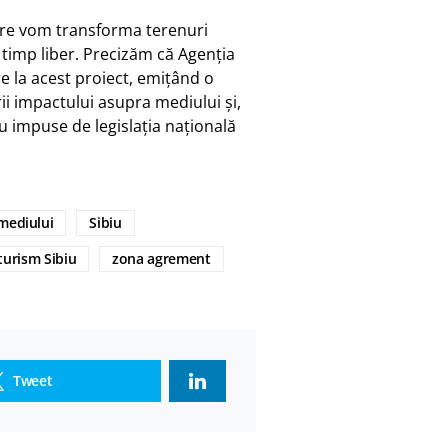
are vom transforma terenuri
 timp liber. Precizăm că Agenția
re la acest proiect, emițând o
ii impactului asupra mediului și,
u impuse de legislația națională
mediului
Sibiu
turism Sibiu
zona agrement
Tweet