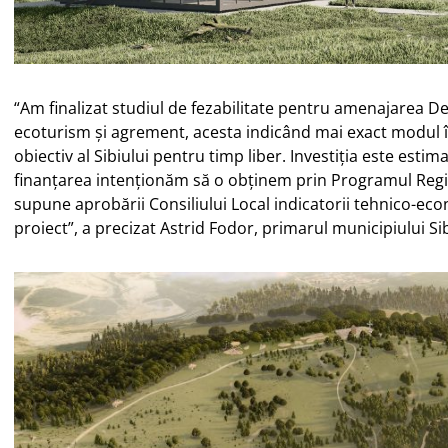
“Am finalizat studiul de fezabilitate pentru amenajarea De
ecoturism și agrement, acesta indicând mai exact modul 
obiectiv al Sibiului pentru timp liber. Investiția este estima
finanțarea intenționăm să o obținem prin Programul Reg
supune aprobării Consiliului Local indicatorii tehnico-eco
proiect”, a precizat Astrid Fodor, primarul municipiului Si