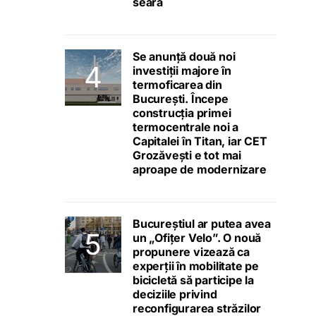
seara
Se anunță două noi
investiții majore în
termoficarea din
București. Începe
construcția primei
termocentrale noi a
Capitalei în Titan, iar CET
Grozăvești e tot mai
aproape de modernizare
Bucureștiul ar putea avea
un „Ofițer Velo”. O nouă
propunere vizează ca
experții în mobilitate pe
bicicletă să participe la
deciziile privind
reconfigurarea străzilor