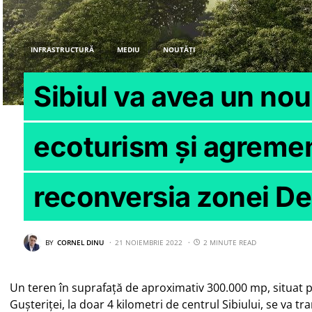
INFRASTRUCTURĂ
MEDIU
NOUTĂȚI
Sibiul va avea un nou
ecoturism și agremen
reconversia zonei Dea
BY
CORNEL DINU
21 NOIEMBRIE 2022
2 MINUTE READ
Un teren în suprafață de aproximativ 300.000 mp, situat p
Gușteriței, la doar 4 kilometri de centrul Sibiului, se va 