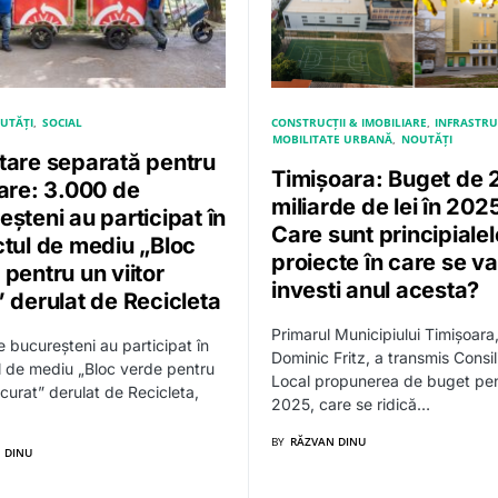
UTĂȚI
SOCIAL
CONSTRUCȚII & IMOBILIARE
INFRASTR
MOBILITATE URBANĂ
NOUTĂȚI
tare separată pentru
Timișoara: Buget de 
lare: 3.000 de
miliarde de lei în 202
șteni au participat în
Care sunt principialel
ctul de mediu „Bloc
proiecte în care se va
pentru un viitor
investi anul acesta?
” derulat de Recicleta
Primarul Municipiului Timișoara
 bucureșteni au participat în
Dominic Fritz, a transmis Consili
l de mediu „Bloc verde pentru
Local propunerea de buget pen
 curat” derulat de Recicleta,
2025, care se ridică…
BY
RĂZVAN DINU
 DINU