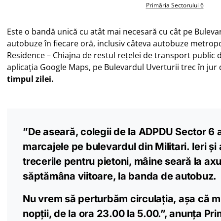
Primăria Sectorului 6
Este o bandă unică cu atât mai necesară cu cât pe Bulevar
autobuze în fiecare oră, inclusiv câteva autobuze metropol
Residence – Chiajna de restul rețelei de transport public d
aplicația Google Maps, pe Bulevardul Uverturii trec în jur
timpul zilei.
”De aseară, colegii de la ADPDU Sector 6 
marcajele pe bulevardul din Militari. Ieri și 
trecerile pentru pietoni, mâine seară la axul
săptămâna viitoare, la banda de autobuz.
Nu vrem să perturbăm circulația, așa că 
nopții, de la ora 23.00 la 5.00.”, anunța Pr