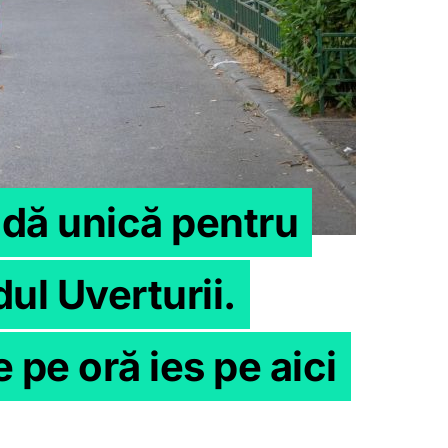
dă unică pentru
ul Uverturii.
pe oră ies pe aici