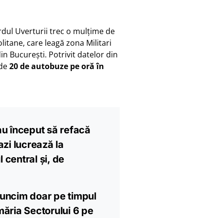
dul Uverturii trec o mulțime de
itane, care leagă zona Militari
in București. Potrivit datelor din
 de
20 de autobuze pe oră în
au început să refacă
azi lucrează la
 central și, de
muncim doar pe timpul
imăria Sectorului 6 pe