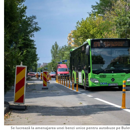
Se lucrează la amenajarea unei benzi unice pentru autobuze pe Bule