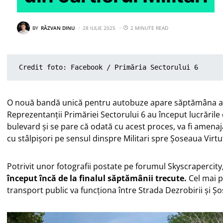
BY
RĂZVAN DINU
28 IULIE 2025
2 MINUTE READ
Credit foto: Facebook / 
Primăria Sectorului 6
O nouă bandă unică pentru autobuze apare săptămâna ace
Reprezentanții Primăriei Sectorului 6 au început lucrările
bulevard și se pare că odată cu acest proces, va fi amenaj
cu stâlpișori pe sensul dinspre Militari spre Șoseaua Virtuț
Potrivit unor fotografii postate pe forumul Skyscrapercity
început încă de la finalul săptămânii trecute.
Cel mai p
transport public va funcționa între Strada Dezrobirii și Șo