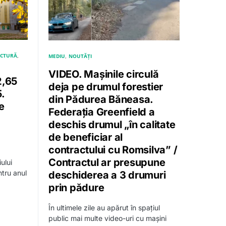
UCTURĂ
MEDIU
NOUTĂȚI
VIDEO. Mașinile circulă
2,65
deja pe drumul forestier
5.
din Pădurea Băneasa.
e
Federația Greenfield a
deschis drumul „în calitate
de beneficiar al
contractului cu Romsilva” /
,
Contractul ar presupune
ului
tru anul
deschiderea a 3 drumuri
prin pădure
În ultimele zile au apărut în spațiul
public mai multe video-uri cu mașini