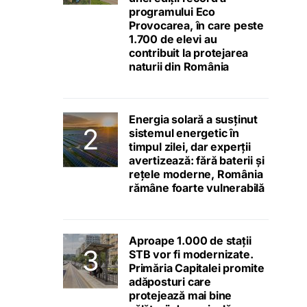
programului Eco
Provocarea, în care peste
1.700 de elevi au
contribuit la protejarea
naturii din România
Energia solară a susținut
sistemul energetic în
timpul zilei, dar experții
avertizează: fără baterii și
rețele moderne, România
rămâne foarte vulnerabilă
Aproape 1.000 de stații
STB vor fi modernizate.
Primăria Capitalei promite
adăposturi care
protejează mai bine