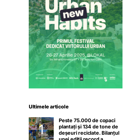
Ultimele articole
Peste 75.000 de copaci
plantați și 134 de tone de
deșeuri reciclate. Bilanțul
unei ediții record a