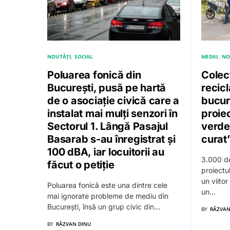
NOUTĂȚI
SOCIAL
MEDIU
NO
Poluarea fonică din
Colec
București, pusă pe hartă
recic
de o asociație civică care a
bucure
instalat mai mulți senzori în
proie
Sectorul 1. Lângă Pasajul
verde 
Basarab s-au înregistrat și
curat
100 dBA, iar locuitorii au
3.000 de
făcut o petiție
proiectu
un viitor
Poluarea fonică este una dintre cele
un…
mai ignorate probleme de mediu din
București, însă un grup civic din…
BY
RĂZVAN
BY
RĂZVAN DINU