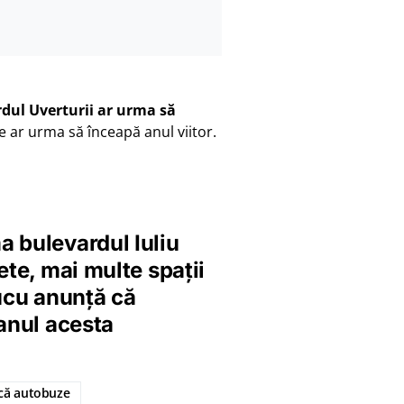
dul Uverturii ar urma să
le ar urma să înceapă anul viitor.
 bulevardul Iuliu
ete, mai multe spații
iucu anunță că
 anul acesta
că autobuze