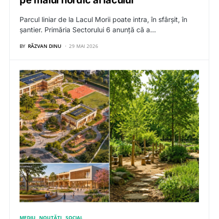
pe malul nordic al lacului
Parcul liniar de la Lacul Morii poate intra, în sfârșit, în
șantier. Primăria Sectorului 6 anunță că a…
BY
RĂZVAN DINU
29 MAI 2026
MEDIU
NOUTĂȚI
SOCIAL