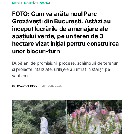
MEDIU
NOUTĂȚI
SOCIAL
FOTO: Cum va arăta noul Parc
Grozăvești din București. Astăzi au
început lucrările de amenajare ale
spațiului verde, pe un teren de 3
hectare vizat inițial pentru construirea
unor blocuri-turn
După ani de promisiuni, procese, schimburi de terenuri
și proiecte întârziate, utilajele au intrat în sfârșit pe
șantierul…
BY
RĂZVAN DINU
20 IULIE 2026