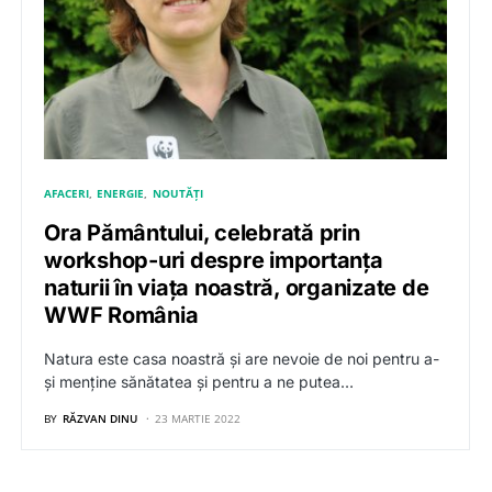
AFACERI
ENERGIE
NOUTĂȚI
Ora Pământului, celebrată prin
workshop-uri despre importanța
naturii în viața noastră, organizate de
WWF România
Natura este casa noastră și are nevoie de noi pentru a-
și menține sănătatea și pentru a ne putea…
BY
RĂZVAN DINU
23 MARTIE 2022