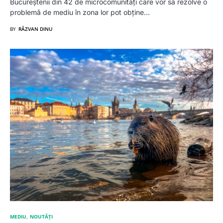
Bucureștenii din 42 de microcomunități care vor să rezolve o
problemă de mediu în zona lor pot obține…
BY
RĂZVAN DINU
MEDIU
NOUTĂȚI