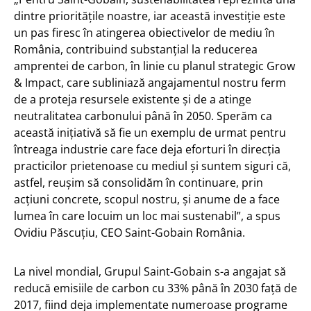
dintre prioritățile noastre, iar această investiție este
un pas firesc în atingerea obiectivelor de mediu în
România, contribuind substanțial la reducerea
amprentei de carbon, în linie cu planul strategic Grow
& Impact, care subliniază angajamentul nostru ferm
de a proteja resursele existente și de a atinge
neutralitatea carbonului până în 2050. Sperăm ca
această inițiativă să fie un exemplu de urmat pentru
întreaga industrie care face deja eforturi în direcția
practicilor prietenoase cu mediul și suntem siguri că,
astfel, reușim să consolidăm în continuare, prin
acțiuni concrete, scopul nostru, și anume de a face
lumea în care locuim un loc mai sustenabil”, a spus
Ovidiu Păscuțiu, CEO Saint-Gobain România.
La nivel mondial, Grupul Saint-Gobain s-a angajat să
reducă emisiile de carbon cu 33% până în 2030 față de
2017, fiind deja implementate numeroase programe