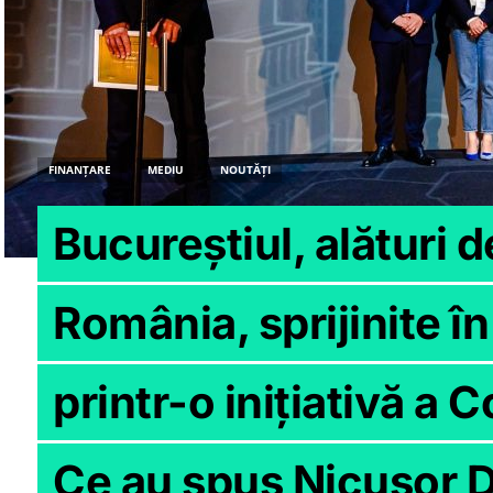
FINANȚARE
MEDIU
NOUTĂȚI
Bucureștiul, alături d
România, sprijinite în
printr-o inițiativă a
Ce au spus Nicușor D