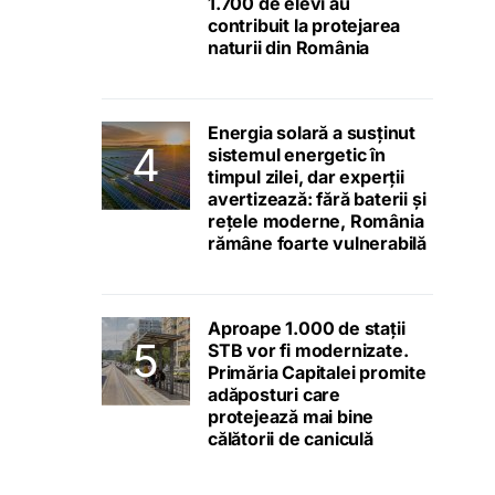
1.700 de elevi au
contribuit la protejarea
naturii din România
Energia solară a susținut
sistemul energetic în
timpul zilei, dar experții
avertizează: fără baterii și
rețele moderne, România
rămâne foarte vulnerabilă
Aproape 1.000 de stații
STB vor fi modernizate.
Primăria Capitalei promite
adăposturi care
protejează mai bine
călătorii de caniculă