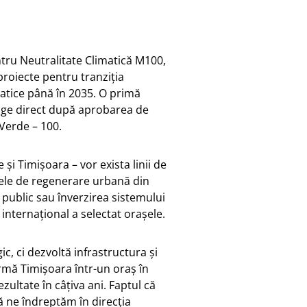
ntru Neutralitate Climatică M100,
roiecte pentru tranziția
imatice până în 2035. O primă
rage direct după aprobarea de
 Verde – 100.
și Timișoara – vor exista linii de
tele de regenerare urbană din
 public sau înverzirea sistemului
internațional a selectat orașele.
ic, ci dezvoltă infrastructura și
ormă Timișoara într-un oraș în
ezultate în câțiva ani. Faptul că
ă ne îndreptăm în direcția