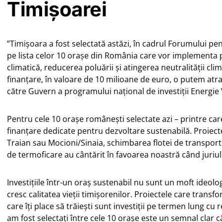
Timișoarei
”Timișoara a fost selectată astăzi, în cadrul Forumului pe
pe lista celor 10 orașe din România care vor implementa p
climatică, reducerea poluării și atingerea neutralității cl
finanțare, în valoare de 10 milioane de euro, o putem at
către Guvern a programului național de investiții Energie
Pentru cele 10 orașe românești selectate azi – printre care 
finanțare dedicate pentru dezvoltare sustenabilă. Proiec
Traian sau Mocioni/Sinaia, schimbarea flotei de transport
de termoficare au cântărit în favoarea noastră când juriul 
Investițiile într-un oraș sustenabil nu sunt un moft ideolog
cresc calitatea vieții timișorenilor. Proiectele care transf
care îți place să trăiești sunt investiții pe termen lung cu r
am fost selectați între cele 10 orașe este un semnal clar c