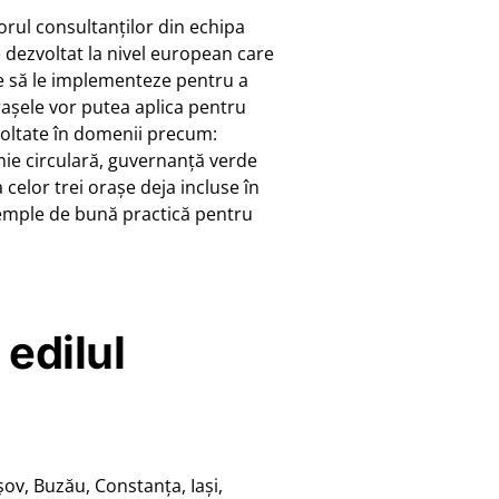
orul consultanților din echipa
 dezvoltat la nivel european care
uie să le implementeze pentru a
rașele vor putea aplica pentru
voltate în domenii precum:
mie circulară, guvernanță verde
celor trei orașe deja incluse în
xemple de bună practică pentru
edilul
rașov, Buzău, Constanța, Iași,