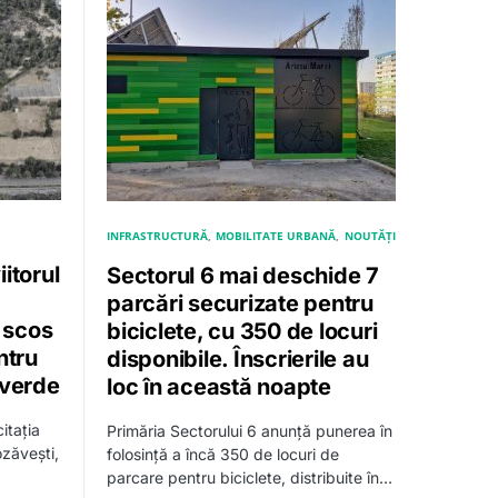
INFRASTRUCTURĂ
MOBILITATE URBANĂ
NOUTĂȚI
itorul
Sectorul 6 mai deschide 7
parcări securizate pentru
a scos
biciclete, cu 350 de locuri
entru
disponibile. Înscrierile au
 verde
loc în această noapte
itația
Primăria Sectorului 6 anunță punerea în
zăvești,
folosință a încă 350 de locuri de
parcare pentru biciclete, distribuite în…