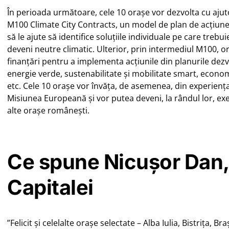
În perioada următoare, cele 10 orașe vor dezvolta cu ajut
M100 Climate City Contracts, un model de plan de acțiune
să le ajute să identifice soluțiile individuale pe care treb
deveni neutre climatic. Ulterior, prin intermediul M100, o
finanțări pentru a implementa acțiunile din planurile dez
energie verde, sustenabilitate și mobilitate smart, econo
etc. Cele 10 orașe vor învăța, de asemenea, din experiența 
Misiunea Europeană și vor putea deveni, la rândul lor, e
alte orașe românești.
Ce spune Nicușor Dan, 
Capitalei
”Felicit și celelalte orașe selectate – Alba Iulia, Bistrița, B