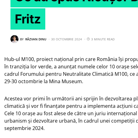
Fritz
BY
RĂZVAN DINU
30 OCTOMBRIE 2024
3 MINUTE READ
Hub-ul M100, proiect național prin care România își prop
în tranziția lor verde, a anunțat numele celor 10 orașe se
cadrul Forumului pentru Neutralitate Climatică M100, ce a
29-30 octombrie la Mina Museum.
Acestea vor primi în următorii ani sprijin în dezvoltarea p
climatică și vor fi finanțate pentru a implementa acțiuni ca
Cele 10 orașe au fost alese de către un juriu internațional 
urbanism și dezvoltare urbană, în cadrul unei competiții 
septembrie 2024.