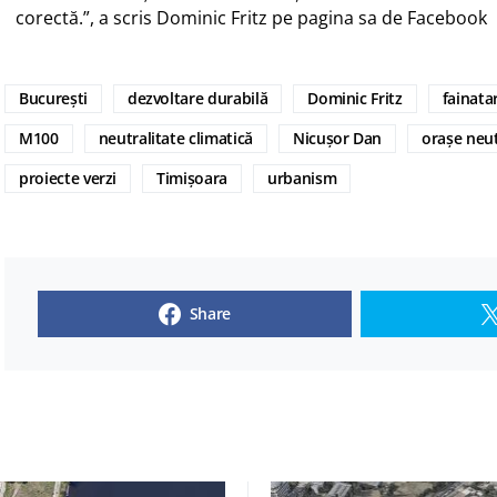
corectă.”, a scris Dominic Fritz pe pagina sa de Facebook
București
dezvoltare durabilă
Dominic Fritz
fainata
M100
neutralitate climatică
Nicușor Dan
orașe neut
proiecte verzi
Timișoara
urbanism
Share