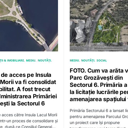
II & IMOBILIARE
MEDIU
NOUTĂȚI
MEDIU
NOUTĂȚI
SOCIAL
FOTO. Cum va arăta vi
 de acces pe Insula
Parc Grozăvești din
Morii va fi consolidat
Sectorul 6. Primăria 
bilitat. A fost trecut
la licitație lucrările p
dministrarea Primăriei
amenajarea spațiului
ști la Sectorul 6
Primăria Sectorului 6 a lansat lic
 acces către Insula Lacul Morii
pentru amenajarea Parcului Gro
 într-un proces de consolidare și
un proiect care își propune
are, după ce Consiliul General…