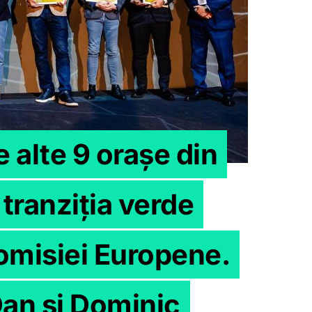
e alte 9 orașe din
 tranziția verde
 Comisiei Europene.
an și Dominic