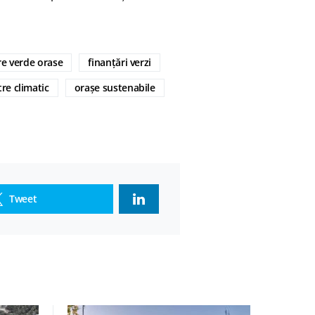
re verde orase
finanțări verzi
re climatic
orașe sustenabile
Tweet