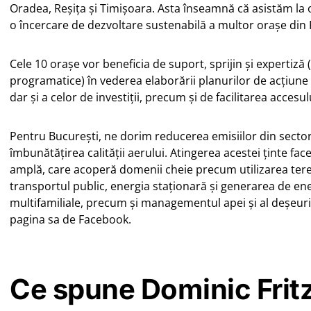
Oradea, Reșița și Timișoara. Asta înseamnă că asistăm la 
o încercare de dezvoltare sustenabilă a multor orașe di
Cele 10 orașe vor beneficia de suport, sprijin și expertiză
programatice) în vederea elaborării planurilor de acțiune 
dar și a celor de investiții, precum și de facilitarea accesu
Pentru București, ne dorim reducerea emisiilor din sector
îmbunătățirea calității aerului. Atingerea acestei ținte fac
amplă, care acoperă domenii cheie precum utilizarea teren
transportul public, energia staționară și generarea de ener
multifamiliale, precum și managementul apei și al deșeuril
pagina sa de Facebook.
Ce spune Dominic Fritz