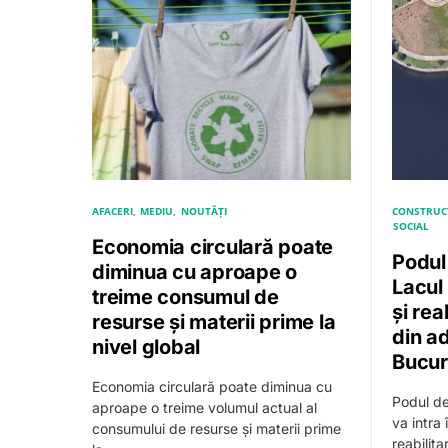
AFACERI
MEDIU
NOUTĂȚI
CONSTRUCȚ
SOCIAL
Economia circulară poate
Podul
diminua cu aproape o
Lacul 
treime consumul de
și rea
resurse și materii prime la
din a
nivel global
Bucure
Economia circulară poate diminua cu
Podul de
aproape o treime volumul actual al
va intra
consumului de resurse și materii prime
reabilit