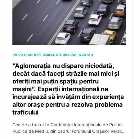
INFRASTRUCTURĂ
MOBILITATE URBANĂ
NOUTĂȚI
”Aglomerația nu dispare niciodată,
decât dacă faceți străzile mai mici și
oferiți mai puțin spațiu pentru
mașini”. Experții internaționali ne
încurajează să învățăm din experiența
altor orașe pentru a rezolva problema
traficului
Cea de a treia zi a Conferinței Internaționale de Politici
Publice de Mediu, din cadrul Forumului Orașelor Verzi,…