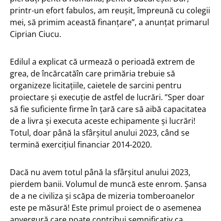
printr-un efort fabulos, am reușit, împreună cu colegii
mei, să primim această finanțare”, a anunțat primarul
Ciprian Ciucu.
Edilul a explicat că urmează o perioadă extrem de
grea, de încărcatăîn care primăria trebuie să
organizeze licitațiile, caietele de sarcini pentru
proiectare și execuție de astfel de lucrări. ”Sper doar
să fie suficiente firme în țară care să aibă capacitatea
de a livra și executa aceste echipamente și lucrări!
Totul, doar până la sfârșitul anului 2023, când se
termină exercițiul financiar 2014-2020.
Dacă nu avem totul până la sfârșitul anului 2023,
pierdem banii. Volumul de muncă este enrom. Șansa
de a ne civiliza și scăpa de mizeria tomberoanelor
este pe măsură! Este primul proiect de o asemenea
anvergură care poate contribui semnificativ ca