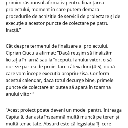
primim răspunsul afirmativ pentru finanțarea
proiectului, moment în care putem demara
procedurile de achiziție de servicii de proiectare și de
execuție a acestor puncte de colectare pe patru
fracții.”
Cât despre termenul de finalizare al proiectului,
Ciprian Ciucu a afirmat: ”Dacă reușim să finalizăm
licitația în iarnă sau la începutul anului viitor, o să
dureze partea de proiectare câteva luni (4-5), după
care vom începe execuția propriu-zisă. Conform
acestui calendar, dacă totul decurge bine, primele
puncte de colectare ar putea să apară în toamna
anului viitor.”
”Acest proiect poate deveni un model pentru întreaga
Capitală, dar asta înseamnă multă muncă pe teren și
multă tenacitate. Absurd este că legislația îți cere