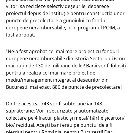
viitor, să recicleze selectiv deșeurile, deoarece
proiectul depus de instituție pentru construcția unor
puncte de precolectare a gunoiului cu fonduri
europene nerambursabile, prin programul POIM, a
fost aprobat.
”Ne-a fost aprobat cel mai mare proiect cu fonduri
europene nerambursabile din istoria Sectorului 6: nu
mai puțin de 130 de milioane de lei! Banii vor fi folosiți
pentru a realiza cel mai mare proiect de
mediu/management integrat al deșeurilor din
București, mai exact 886 de puncte de precolectare!
Dintre acestea, 743 vor fi subterane iar 143
supraterane. Vor fi securizate și automatizate,
colectare pe 4 fracții: plastic și metal/ hârtie șicarton/
bio/ rezidual. Acești bani erau pe punctul de a fi
pierduți pentru România, pentru București! Dar,