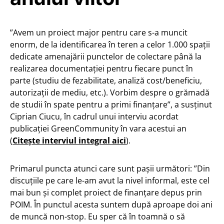
”Avem un proiect major pentru care s-a muncit
enorm, de la identificarea în teren a celor 1.000 spații
dedicate amenajării punctelor de colectare până la
realizarea documentației pentru fiecare punct în
parte (studiu de fezabilitate, analiză cost/beneficiu,
autorizații de mediu, etc.). Vorbim despre o grămadă
de studii în spate pentru a primi finanțare”, a susținut
Ciprian Ciucu, în cadrul unui interviu acordat
publicației GreenCommunity în vara acestui an
(
Citește interviul integral aici
).
Primarul puncta atunci care sunt pașii următori: ”Din
discuțiile pe care le-am avut la nivel informal, este cel
mai bun și complet proiect de finanțare depus prin
POIM. În punctul acesta suntem după aproape doi ani
de muncă non-stop. Eu sper că în toamnă o să