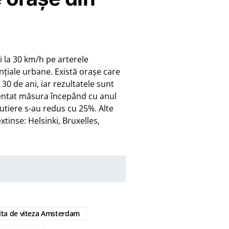
ei la 30 km/h pe arterele
nțiale urbane. Există orașe care
0 de ani, iar rezultatele sunt
mentat măsura începând cu anul
 rutiere s-au redus cu 25%. Alte
tinse: Helsinki, Bruxelles,
ita de viteza Amsterdam