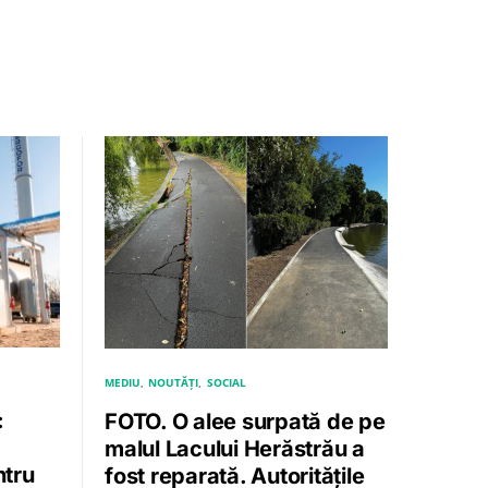
MEDIU
NOUTĂȚI
SOCIAL
:
FOTO. O alee surpată de pe
malul Lacului Herăstrău a
ntru
fost reparată. Autoritățile