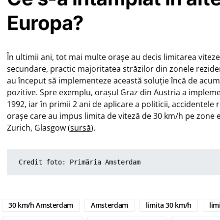
Europa?
În ultimii ani, tot mai multe orașe au decis limitarea vitez
secundare, practic majoritatea străzilor din zonele rezide
au început să implementeze această soluție încă de acum 3
pozitive. Spre exemplu, orașul Graz din Austria a imple
1992, iar în primii 2 ani de aplicare a politicii, accidentele
orașe care au impus limita de viteză de 30 km/h pe zone ex
Zurich, Glasgow (
sursă
).
Credit foto: Primăria Amsterdam 
30 km/h Amsterdam
Amsterdam
limita 30 km/h
lim