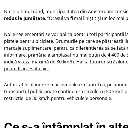
Nu în ultimul rând, municipalitatea din Amsterdam consi
redus la jumătate
. ”Orașul va fi mai liniștit și un loc mai 
Noile reglementări se vor aplica pentru toți participanții la 
pistele pentru biciclete. Drumurile pe care se păstrează l
marcaje suplimentare, pentru ca diferențierea să se facă c
informare, primăria a amplasat nu mai puțin de 4.400 de s
indică viteza maximă de 30 km/h. Harta tuturor străzilor u
poate fi accesată aici
.
Autoritățile olandeze mai semnalează faptul că, pe anum
transportul public poate continua să circule cu 50 km/h p
restricției de 30 km/h pentru vehiculele personale.
Ce s-a întâmplat în alt