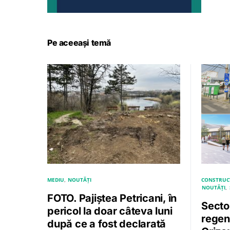
Pe aceeași temă
MEDIU
NOUTĂȚI
CONSTRUCȚ
NOUTĂȚI
FOTO. Pajiștea Petricani, în
Sector
pericol la doar câteva luni
regen
după ce a fost declarată