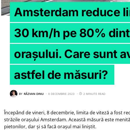
Amsterdam reduce lim
30 km/h pe 80% dintr
orașului. Care sunt a
astfel de măsuri?
BY
RĂZVAN DINU
8 DECEMBRIE 2023
2 MINUTE READ
Începând de vineri, 8 decembrie, limita de viteză a fost r
străzile orașului Amsterdam. Această măsură este menită 
pietonilor, dar și să facă orașul mai liniștit.