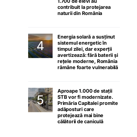
1.700 de elevi au
contribuit la protejarea
naturii din România
Energia solară a susținut
sistemul energetic în
timpul zilei, dar experții
avertizează: fără baterii și
rețele moderne, România
rămâne foarte vulnerabilă
Aproape 1.000 de stații
STB vor fi modernizate.
Primăria Capitalei promite
adăposturi care
protejează mai bine
călătorii de caniculă