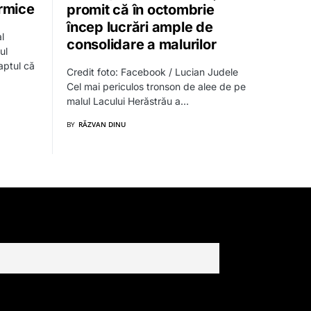
ermice
promit că în octombrie
încep lucrări ample de
l
consolidare a malurilor
ul
aptul că
Credit foto: Facebook / Lucian Judele
Cel mai periculos tronson de alee de pe
malul Lacului Herăstrău a…
BY
RĂZVAN DINU