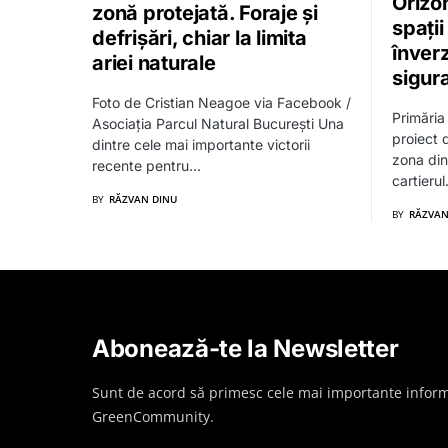
Orizo
zonă protejată. Foraje și
spații
defrișări, chiar la limita
înverz
ariei naturale
sigur
Foto de Cristian Neagoe via Facebook /
Primăria
Asociația Parcul Natural București Una
proiect 
dintre cele mai importante victorii
zona din 
recente pentru…
cartieru
BY
RĂZVAN DINU
BY
RĂZVAN
Abonează-te la Newsletter
Sunt de acord să primesc cele mai importante inform
GreenCommunity.