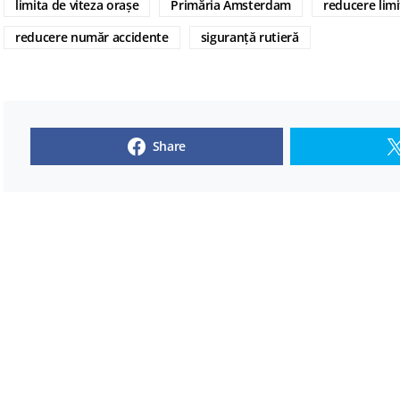
limita de viteza orașe
Primăria Amsterdam
reducere limi
reducere număr accidente
siguranță rutieră
Share