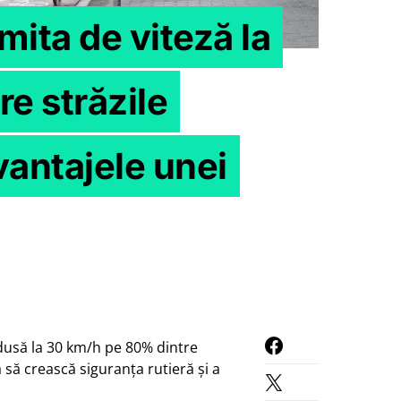
ita de viteză la
e străzile
vantajele unei
edusă la 30 km/h pe 80% dintre
să crească siguranța rutieră și a