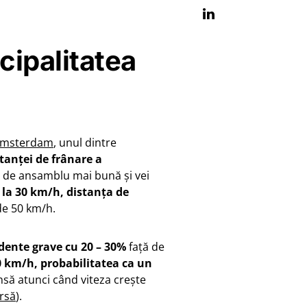
cipalitatea
 Amsterdam
, unul dintre
tanței de frânare a
ne de ansamblu mai bună și vei
,
la 30 km/h, distanța de
 de 50 km/h.
dente grave cu 20 – 30%
față de
0 km/h, probabilitatea ca un
însă atunci când viteza crește
rsă
).