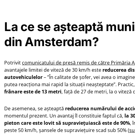
La ce se așteaptă muni
din Amsterdam?
Potrivit
comunicatului de presă remis de către Primăria
avantajele limitei de viteză de 30 km/h este
reducerea dis
autovehiculelor
– ”În calitate de șofer, vei avea o imagi
putea reacționa mai rapid la situații neașteptate”. Practic
frânare este de 13 metri
, față de 27 de metri, la o viteză
De asemenea, se așteaptă
reducerea numărului de acci
momentul prezent. Un avantaj îl constituie faptul că,
la 3
pieton care este lovit să supraviețuiască este de 90%
, 
peste 50 km/h, șansele de supraviețuire scad sub 50% (
su