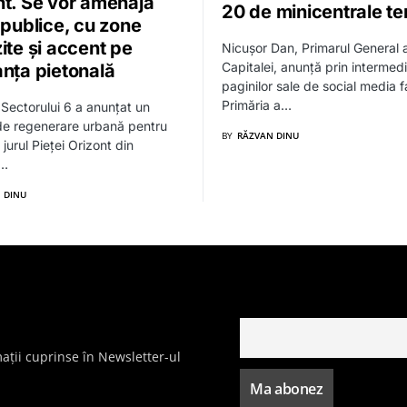
nt. Se vor amenaja
20 de minicentrale t
 publice, cu zone
ite și accent pe
Nicușor Dan, Primarul General a
Capitalei, anunță prin intermedi
anța pietonală
paginilor sale de social media f
Primăria a…
 Sectorului 6 a anunțat un
de regenerare urbană pentru
BY
RĂZVAN DINU
jurul Pieței Orizont din
l…
 DINU
ații cuprinse în Newsletter-ul