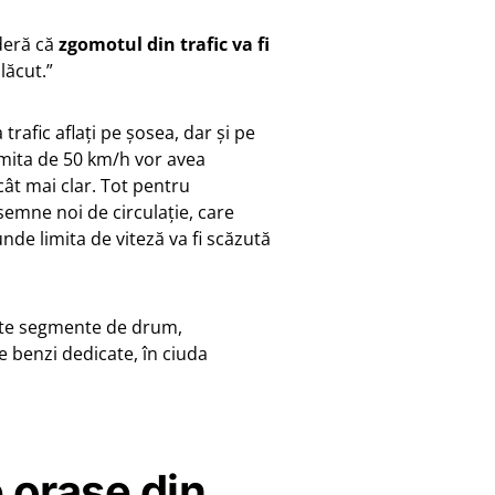
deră că
zgomotul din trafic va fi
plăcut.”
trafic aflați pe șosea, dar și pe
imita de 50 km/h vor avea
ât mai clar. Tot pentru
emne noi de circulație, care
nde limita de viteză va fi scăzută
ite segmente de drum,
e benzi dedicate, în ciuda
e orașe din