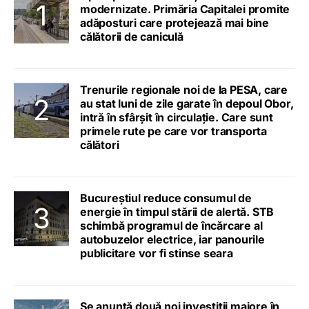
modernizate. Primăria Capitalei promite
adăposturi care protejează mai bine
călătorii de caniculă
Trenurile regionale noi de la PESA, care
au stat luni de zile garate în depoul Obor,
intră în sfârșit în circulație. Care sunt
primele rute pe care vor transporta
călători
Bucureștiul reduce consumul de
energie în timpul stării de alertă. STB
schimbă programul de încărcare al
autobuzelor electrice, iar panourile
publicitare vor fi stinse seara
Se anunță două noi investiții majore în