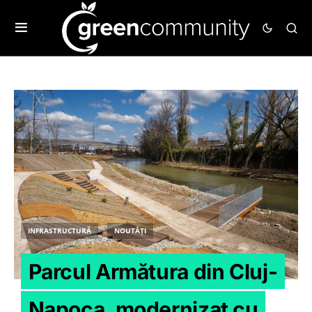
INFRASTRUCTURĂ
NOUTĂȚI
Parcul Armătura din Cluj-
Napoca, modernizat cu