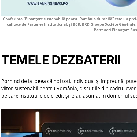
Conferința ”Finanțare sustenabilă pentru România durabilă” este un proie
calitate de Partener Instituţional, și BCR, BRD Groupe Société Générale,
Parteneri Finanțare Sus
TEMELE DEZBATERII
Pornind de la ideea că noi toți, individual și împreună, putem
viitor sustenabil pentru România, discuțiile din cadrul even
pe care instituțiile de credit și le-au asumat în domeniul sus