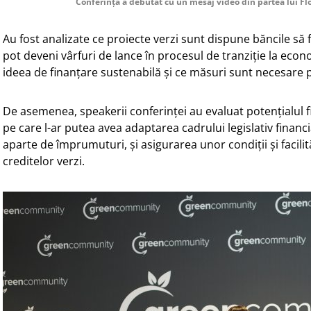
Conferința a debutat cu un mesaj video din partea lui Fl
Au fost analizate ce proiecte verzi sunt dispune băncile să 
pot deveni vârfuri de lance în procesul de tranziție la econ
ideea de finanțare sustenabilă și ce măsuri sunt necesare 
De asemenea, speakerii conferinței au evaluat potențialul f
pe care l-ar putea avea adaptarea cadrului legislativ financ
aparte de împrumuturi, și asigurarea unor condiții și facili
creditelor verzi.