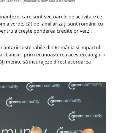
orin Dănescu (Asociația Română a Băncilor)
finanțeze, care sunt sectoarele de activitate ce
omia verde, cât de familiarizați sunt românii cu
pentru a crește ponderea creditelor verzi.
inanțării sustenabile din România și impactul
iar bancar, prin recunoașterea acestei categorii
tăți menite să încurajeze direct acordarea