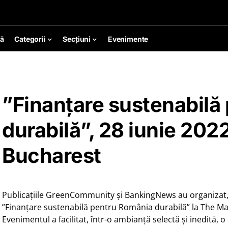
ă
Categorii
Secțiuni
Evenimente
”Finanțare sustenabilă
durabilă”, 28 iunie 20
Bucharest
Publicațiile GreenCommunity și BankingNews au organizat, 
”Finanțare sustenabilă pentru România durabilă” la The M
Evenimentul a facilitat, într-o ambianță selectă și inedită, 