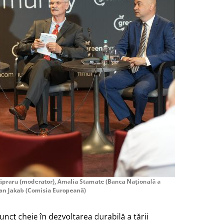
ăpraru (moderator), Amalia Stamate (Banca Națională a
an Jakab (Comisia Europeană)
 punct cheie în dezvoltarea durabilă a țării