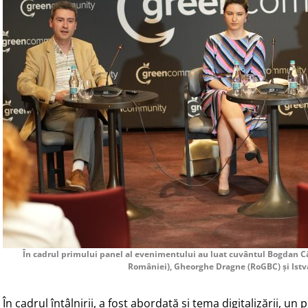
În cadrul primului panel al evenimentului au luat cuvântul Bogdan C
României), Gheorghe Dragne (RoGBC) și Istv
În cadrul întâlnirii, a fost abordată și tema digitalizării, un