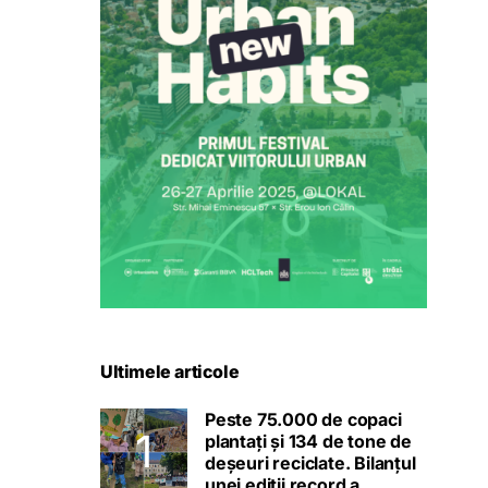
Ultimele articole
Peste 75.000 de copaci
plantați și 134 de tone de
deșeuri reciclate. Bilanțul
unei ediții record a