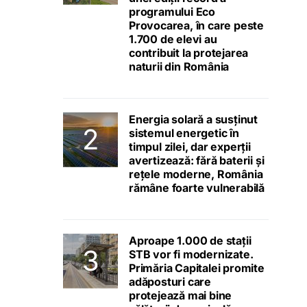
programului Eco
Provocarea, în care peste
1.700 de elevi au
contribuit la protejarea
naturii din România
Energia solară a susținut
sistemul energetic în
timpul zilei, dar experții
avertizează: fără baterii și
rețele moderne, România
rămâne foarte vulnerabilă
Aproape 1.000 de stații
STB vor fi modernizate.
Primăria Capitalei promite
adăposturi care
protejează mai bine