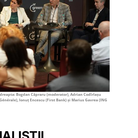
la dreapta: Bogdan Căpraru (moderator), Adrian Codîrlașu
Générale), Ionuț Encescu (First Bank) și Marius Gavrea (ING
ALIȘTII