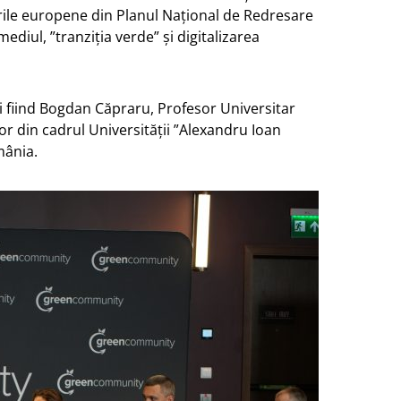
rile europene din Planul Național de Redresare
mediul, ”tranziția verde” și digitalizarea
 fiind Bogdan Căpraru, Profesor Universitar
r din cadrul Universității ”Alexandru Ioan
mânia.