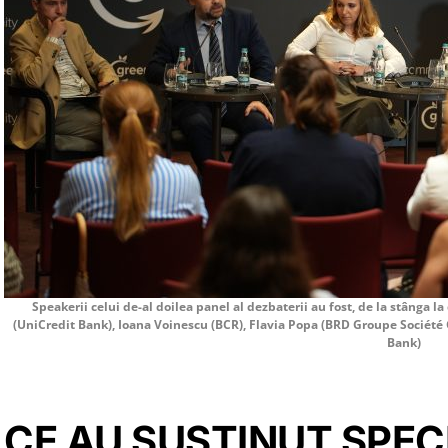
Speakerii celui de-al doilea panel al dezbaterii au fost, de la stânga 
(UniCredit Bank), Ioana Voinescu (BCR), Flavia Popa (BRD Groupe Société 
Bank)
CE AU SUSȚINUT SPECI