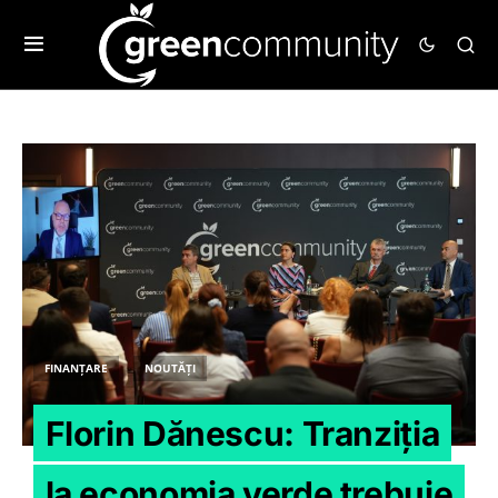
FINANȚARE
NOUTĂȚI
Florin Dănescu: Tranziția
la economia verde trebuie