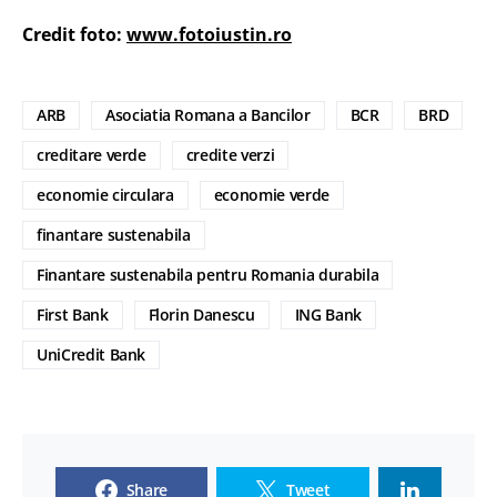
Credit foto:
www.fotoiustin.ro
ARB
Asociatia Romana a Bancilor
BCR
BRD
creditare verde
credite verzi
economie circulara
economie verde
finantare sustenabila
Finantare sustenabila pentru Romania durabila
First Bank
Florin Danescu
ING Bank
UniCredit Bank
Share
Tweet