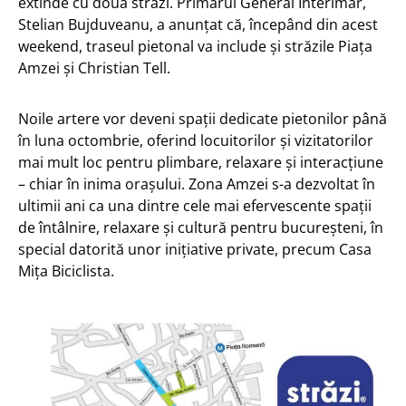
extinde cu două străzi. Primarul General Interimar,
Stelian Bujduveanu, a anunțat că, începând din acest
weekend, traseul pietonal va include și străzile Piața
Amzei și Christian Tell.
Noile artere vor deveni spații dedicate pietonilor până
în luna octombrie, oferind locuitorilor și vizitatorilor
mai mult loc pentru plimbare, relaxare și interacțiune
– chiar în inima orașului. Zona Amzei s-a dezvoltat în
ultimii ani ca una dintre cele mai efervescente spații
de întâlnire, relaxare și cultură pentru bucureșteni, în
special datorită unor inițiative private, precum Casa
Mița Biciclista.