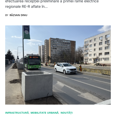
efectuarea recepției preliminare a primei rame electrice
regionale RE-R aflate în…
BY
RĂZVAN DINU
INFRASTRUCTURĂ
MOBILITATE URBANĂ
NOUTĂȚI