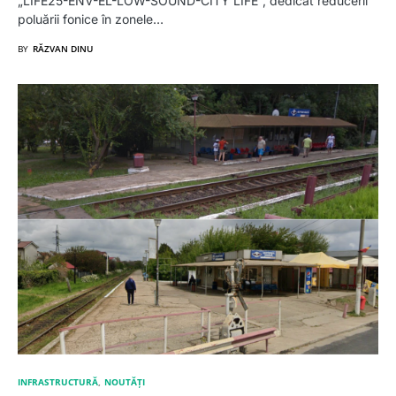
„LIFE25-ENV-EL-LOW-SOUND-CITY LIFE”, dedicat reducerii
poluării fonice în zonele…
BY
RĂZVAN DINU
INFRASTRUCTURĂ
NOUTĂȚI