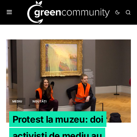
MEDIU
NOUTĂȚI
Protest la muzeu: doi
activiști de mediu au