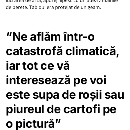
lucrarea de artă, apoi își lipesc cu un adeziv mâinile
de perete. Tabloul era protejat de un geam.
“Ne aflăm într-o
catastrofă climatică,
iar tot ce vă
interesează pe voi
este supa de roșii sau
piureul de cartofi pe
o pictură”