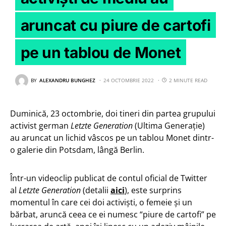
aruncat cu piure de cartofi
pe un tablou de Monet
BY
ALEXANDRU BUNGHEZ
24 OCTOMBRIE 2022
2 MINUTE READ
Duminică, 23 octombrie, doi tineri din partea grupului
activist german
Letzte Generation
(Ultima Generație)
au aruncat un lichid vâscos pe un tablou Monet dintr-
o galerie din Potsdam, lângă Berlin.
Într-un videoclip publicat de contul oficial de Twitter
al
Letzte Generation
(detalii
aici
), este surprins
momentul în care cei doi activiști, o femeie și un
bărbat, aruncă ceea ce ei numesc “piure de cartofi” pe