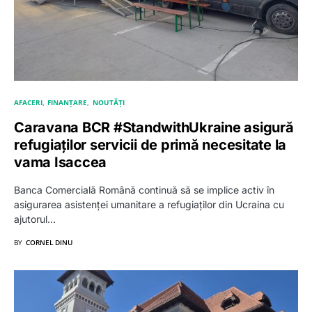
AFACERI
FINANȚARE
NOUTĂȚI
Caravana BCR #StandwithUkraine asigură
refugiaților servicii de primă necesitate la
vama Isaccea
Banca Comercială Română continuă să se implice activ în
asigurarea asistenței umanitare a refugiaților din Ucraina cu
ajutorul…
BY
CORNEL DINU