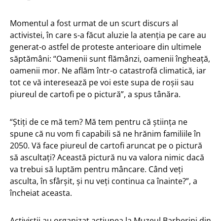
Momentul a fost urmat de un scurt discurs al
activistei, în care s-a făcut aluzie la atenția pe care au
generat-o astfel de proteste anterioare din ultimele
săptămâni: “Oamenii sunt flămânzi, oamenii îngheață,
oamenii mor. Ne aflăm într-o catastrofă climatică, iar
tot ce vă interesează pe voi este supa de roșii sau
piureul de cartofi pe o pictură”, a spus tânăra.
“Știți de ce mă tem? Mă tem pentru că știința ne
spune că nu vom fi capabili să ne hrănim familiile în
2050. Vă face piureul de cartofi aruncat pe o pictură
să ascultați? Această pictură nu va valora nimic dacă
va trebui să luptăm pentru mâncare. Când veți
asculta, în sfârșit, și nu veți continua ca înainte?”, a
încheiat aceasta.
Activiștii au organizat acțiunea la Muzeul Barberini din