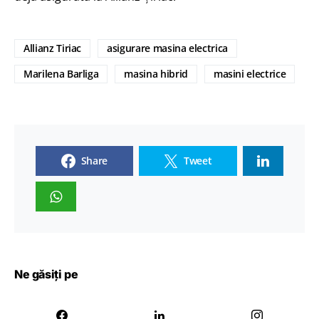
Allianz Tiriac
asigurare masina electrica
Marilena Barliga
masina hibrid
masini electrice
Share
Tweet
Ne găsiți pe