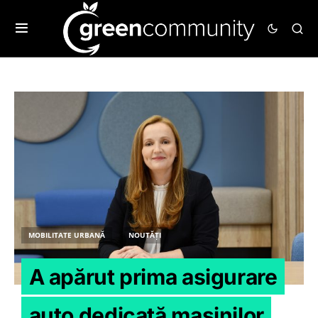
MOBILITATE URBANĂ
NOUTĂȚI
A apărut prima asigurare
auto dedicată mașinilor