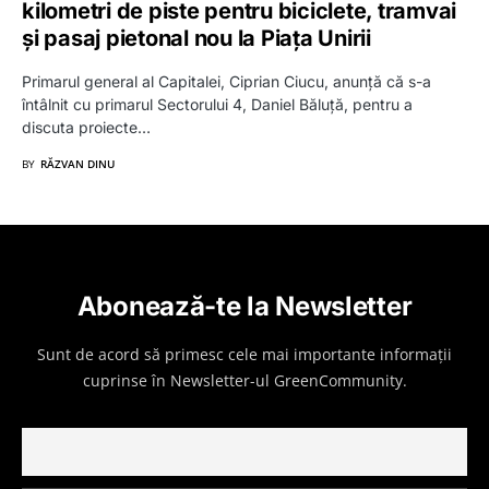
kilometri de piste pentru biciclete, tramvai
și pasaj pietonal nou la Piața Unirii
Primarul general al Capitalei, Ciprian Ciucu, anunță că s-a
întâlnit cu primarul Sectorului 4, Daniel Băluță, pentru a
discuta proiecte…
BY
RĂZVAN DINU
Abonează-te la Newsletter
Sunt de acord să primesc cele mai importante informații
cuprinse în Newsletter-ul GreenCommunity.