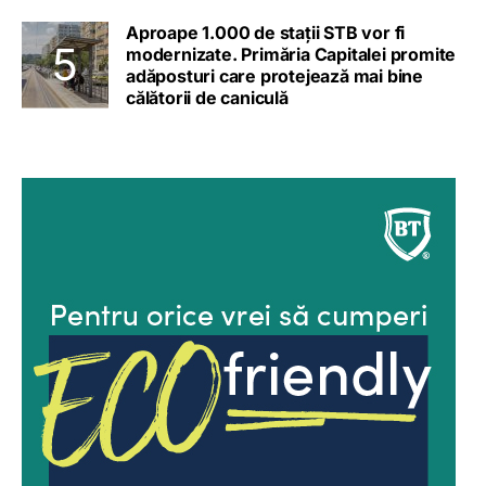
Aproape 1.000 de stații STB vor fi
modernizate. Primăria Capitalei promite
adăposturi care protejează mai bine
călătorii de caniculă