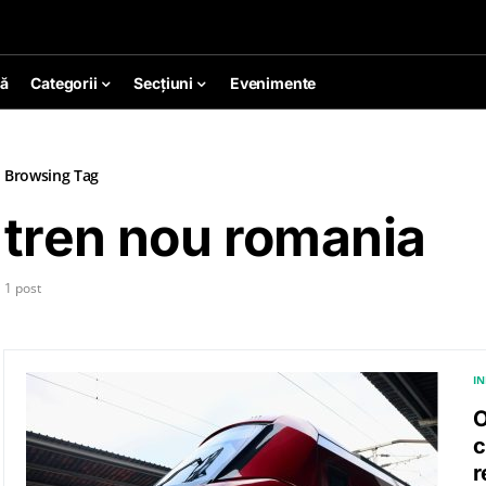
ă
Categorii
Secțiuni
Evenimente
Browsing Tag
tren nou romania
1 post
I
O
c
r