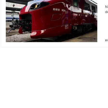
N
d
BY