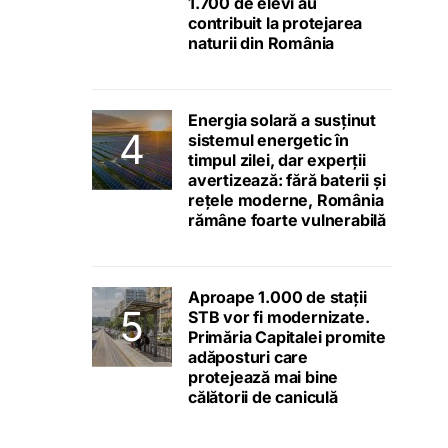
1.700 de elevi au
contribuit la protejarea
naturii din România
Energia solară a susținut
sistemul energetic în
timpul zilei, dar experții
avertizează: fără baterii și
rețele moderne, România
rămâne foarte vulnerabilă
Aproape 1.000 de stații
STB vor fi modernizate.
Primăria Capitalei promite
adăposturi care
protejează mai bine
călătorii de caniculă