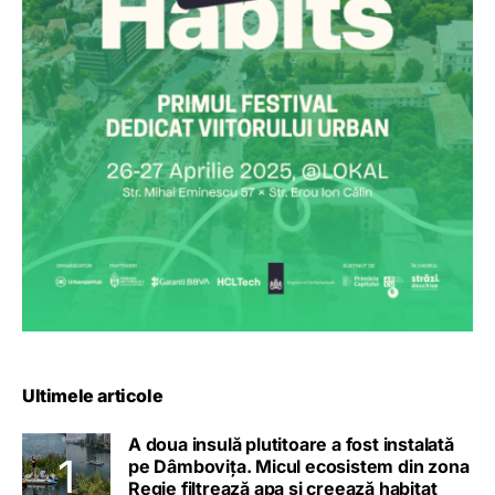
Ultimele articole
A doua insulă plutitoare a fost instalată
pe Dâmbovița. Micul ecosistem din zona
Regie filtrează apa și creează habitat