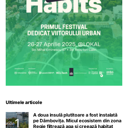
Ultimele articole
A doua insulă plutitoare a fost instalată
pe Dâmbovița. Micul ecosistem din zona
Regie filtrează apa și creează habitat