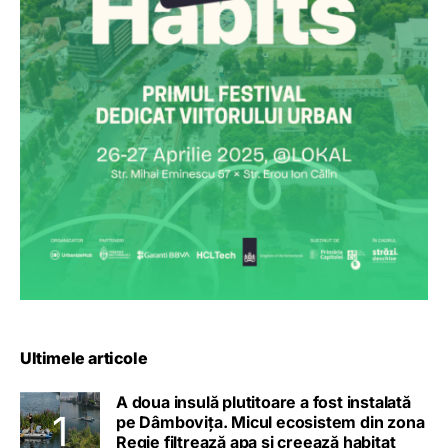
Ultimele articole
A doua insulă plutitoare a fost instalată
pe Dâmbovița. Micul ecosistem din zona
Regie filtrează apa și creează habitat