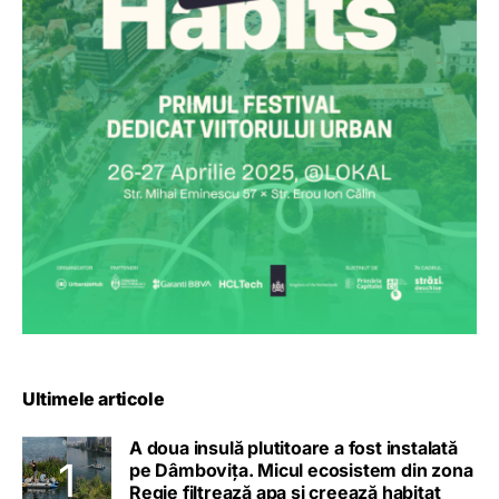
Ultimele articole
A doua insulă plutitoare a fost instalată
pe Dâmbovița. Micul ecosistem din zona
Regie filtrează apa și creează habitat