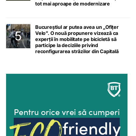
tot mai aproape de modernizare
Bucureștiul ar putea avea un „Ofițer
Velo”. O nouă propunere vizează ca
experții în mobilitate pe bicicletă să
participe la deciziile privind
reconfigurarea străzilor din Capitală