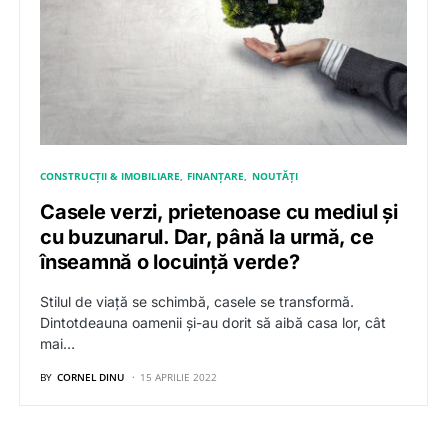
CONSTRUCȚII & IMOBILIARE
FINANȚARE
NOUTĂȚI
Casele verzi, prietenoase cu mediul și
cu buzunarul. Dar, până la urmă, ce
înseamnă o locuință verde?
Stilul de viață se schimbă, casele se transformă.
Dintotdeauna oamenii și-au dorit să aibă casa lor, cât
mai…
BY
CORNEL DINU
15 APRILIE 2022