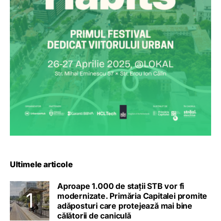
Ultimele articole
Aproape 1.000 de stații STB vor fi
modernizate. Primăria Capitalei promite
adăposturi care protejează mai bine
călătorii de caniculă