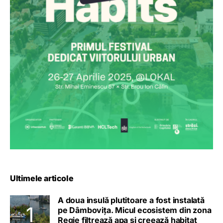
Ultimele articole
A doua insulă plutitoare a fost instalată
pe Dâmbovița. Micul ecosistem din zona
Regie filtrează apa și creează habitat