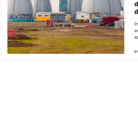
d
d
P
an
a
BY