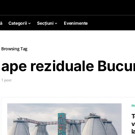
ă
Categorii
Secțiuni
Evenimente
Browsing Tag
ape reziduale Bucu
1 post
I
T
v
l