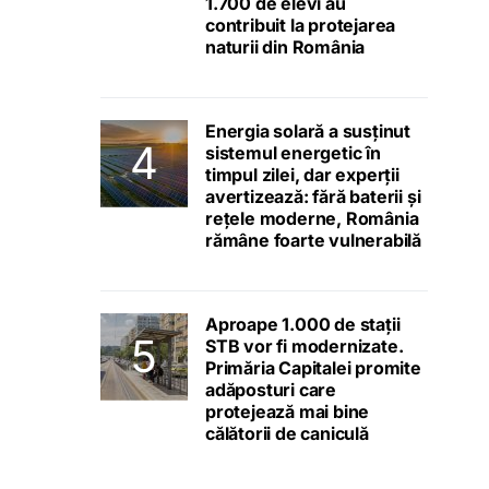
1.700 de elevi au
contribuit la protejarea
naturii din România
Energia solară a susținut
sistemul energetic în
timpul zilei, dar experții
avertizează: fără baterii și
rețele moderne, România
rămâne foarte vulnerabilă
Aproape 1.000 de stații
STB vor fi modernizate.
Primăria Capitalei promite
adăposturi care
protejează mai bine
călătorii de caniculă