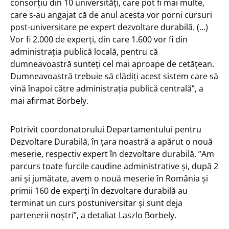
consorţiu din 10 universităţi, care pot fi mai multe,
care s-au angajat că de anul acesta vor porni cursuri
post-universitare pe expert dezvoltare durabilă. (…)
Vor fi 2.000 de experţi, din care 1.600 vor fi din
administraţia publică locală, pentru că
dumneavoastră sunteţi cel mai aproape de cetăţean.
Dumneavoastră trebuie să clădiţi acest sistem care să
vină înapoi către administraţia publică centrală”, a
mai afirmat Borbely.
Potrivit coordonatorului Departamentului pentru
Dezvoltare Durabilă, în țara noastră a apărut o nouă
meserie, respectiv expert în dezvoltare durabilă. ”Am
parcurs toate furcile caudine administrative şi, după 2
ani şi jumătate, avem o nouă meserie în România şi
primii 160 de experţi în dezvoltare durabilă au
terminat un curs postuniversitar şi sunt deja
partenerii noştri”, a detaliat Laszlo Borbely.