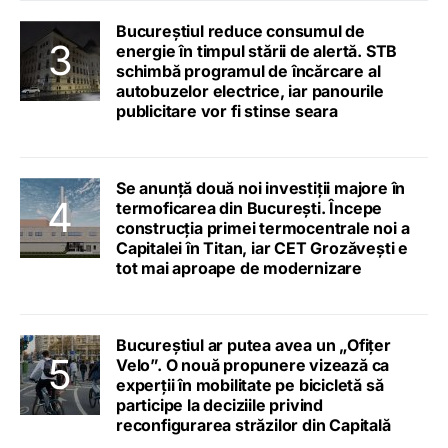
Bucureștiul reduce consumul de
energie în timpul stării de alertă. STB
schimbă programul de încărcare al
autobuzelor electrice, iar panourile
publicitare vor fi stinse seara
Se anunță două noi investiții majore în
termoficarea din București. Începe
construcția primei termocentrale noi a
Capitalei în Titan, iar CET Grozăvești e
tot mai aproape de modernizare
Bucureștiul ar putea avea un „Ofițer
Velo”. O nouă propunere vizează ca
experții în mobilitate pe bicicletă să
participe la deciziile privind
reconfigurarea străzilor din Capitală