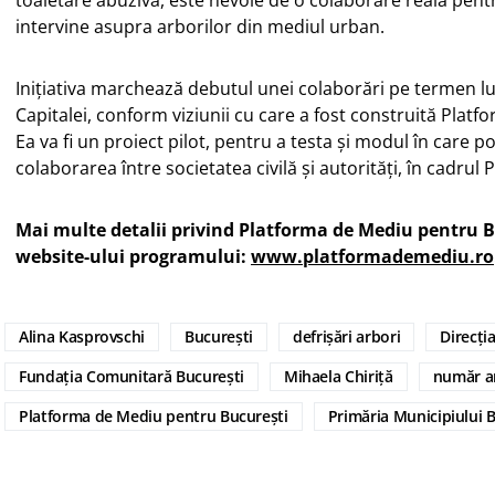
toaletare abuzivă, este nevoie de o colaborare reală pen
intervine asupra arborilor din mediul urban.
Inițiativa marchează debutul unei colaborări pe termen l
Capitalei, conform viziunii cu care a fost construită Plat
Ea va fi un proiect pilot, pentru a testa și modul în care p
colaborarea între societatea civilă și autorități, în cadrul
Mai multe detalii privind Platforma de Mediu pentru Bu
website-ului programului:
www.platformademediu.ro
Alina Kasprovschi
București
defrișări arbori
Direcți
Fundația Comunitară București
Mihaela Chiriță
număr ar
Platforma de Mediu pentru București
Primăria Municipiului 