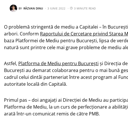
BY
RĂZVAN DINU
3 IUNIE 2022
3 MINUTE READ
O problemă stringentă de mediu a Capitalei – în Bucureșt
arbori. Conform
Raportului de Cercetare privind Starea M
baza Platformei de Mediu pentru București, lipsa de verd
natură sunt printre cele mai grave probleme de mediu ale
Astfel,
Platforma de Mediu pentru București
și Direcția d
București au demarat colaborarea pentru o mai bună gestio
cadrul celui dintâi parteneriat între acest program al Fun
autoritate locală din Capitală.
Primul pas – doi angajați ai Direcției de Mediu au particip
Platforma de Mediu, la un curs de perfecționare a abilități
arată într-un comunicat remis de către PMB.