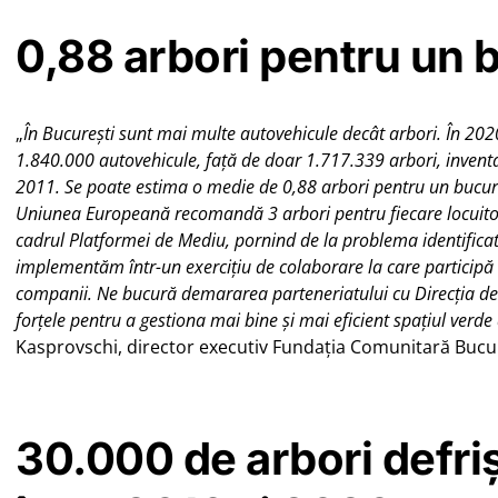
0,88 arbori pentru un
„
În București sunt mai multe autovehicule decât arbori. În 202
1.840.000 autovehicule, față de doar 1.717.339 arbori, inventa
2011. Se poate estima o medie de 0,88 arbori pentru un bucureș
Uniunea Europeană recomandă 3 arbori pentru fiecare locuitor
cadrul Platformei de Mediu, pornind de la problema identificată
implementăm într-un exercițiu de colaborare la care participă aut
companii. Ne bucură demararea parteneriatului cu Direcția d
forțele pentru a gestiona mai bine și mai eficient spațiul verde 
Kasprovschi, director executiv Fundația Comunitară Bucur
30.000 de arbori defriș