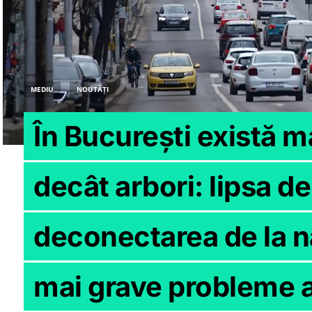
MEDIU
NOUTĂȚI
În București există m
decât arbori: lipsa de
deconectarea de la na
mai grave probleme a