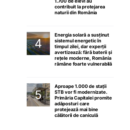
1.700 de elevi au
contribuit la protejarea
naturii din România
Energia solară a susținut
sistemul energetic în
timpul zilei, dar experții
avertizează: fără baterii și
rețele moderne, România
rămâne foarte vulnerabilă
Aproape 1.000 de stații
STB vor fi modernizate.
Primăria Capitalei promite
adăposturi care
protejează mai bine
călătorii de caniculă