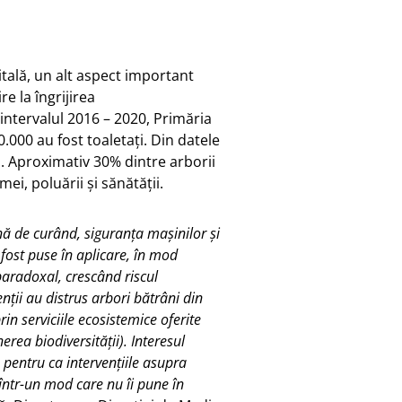
tală, un alt aspect important
re la îngrijirea
ntervalul 2016 – 2020, Primăria
0.000 au fost toaletați. Din datele
al. Aproximativ 30% dintre arborii
ei, poluării și sănătății.
ână de curând, siguranța mașinilor și
 fost puse în aplicare, în mod
aradoxal, crescând riscul
nții au distrus arbori bătrâni din
in serviciile ecosistemice oferite
erea biodiversității). Interesul
pentru ca intervențiile asupra
 într-un mod care nu îi pune în