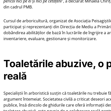
pericol nici pe ei și nici pe cetățeni
”, a declarat Mihaela Chiri
din cadrul PMB.
Cursul de arboricultură, organizat de Asociația Peisagiști
participat și reprezentanți din Direcția de Mediu a Primări
dobândirea abilităților de bază în lucrările de îngrijire a 
inventariere, evaluare, gestionare și monitorizare.
Toaletările abuzive, o
reală
Specialiștii în arboristică susțin că toaletările nu trebuie 
argument întemeiat. Societatea civilă a criticat deseori ace
publice, însă dincolo de ghidurile care oferă informații d