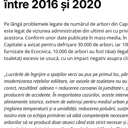
între 2016 și 2020
Pe lângă problemele legate de numărul de arbori din Capi
este legat de viziunea administrației din ultimii ani cu privi
acestora. Conform unor date publicate în mass-media, în i
Capitalei a avizat pentru defrișare 30.000 de arbori, iar 10
furnizate de Ecocivica, 10.000 de arbori au fost tăiați ileg
toaletați excesiv se usucă, cu un impact negativ asupra clim
„
Lucrările de îngrijire a spațiilor verzi au pus pe primul loc, p
modernizarea rețelelor edilitare, iar avizele de toaletare nu au
corect, rezultând adesea < reducerea coroanei la jumătate>, p
producerii de accidente. În majoritatea cazurilor, aceste interve
aliniamente istorice, extrem de valoroși pentru mediul urban pr
(reglarea temperaturii și a umidității, reducerea poluării, susțin
nostru este ca echipa primăriei să aibă competențele necesare 
arborilor să se producă doar atunci când este strict necesar și