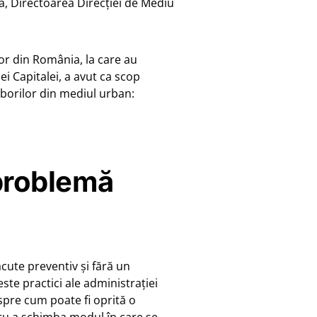
ță, Directoarea Direcției de Mediu
lor din România, la care au
ei Capitalei, a avut ca scop
arborilor din mediul urban:
 problemă
făcute preventiv și fără un
ste practici ale administrației
espre cum poate fi oprită o