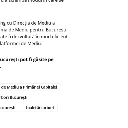
tru a schimba modul în care se
ung cu Direcția de Mediu a
forma de Mediu pentru București.
oate fi dezvoltată în mod eficient
 Platformei de Mediu.
curești pot fi găsite pe
.
a de Mediu a Primăriei Capitalei
bori București
București
toaletări arbori