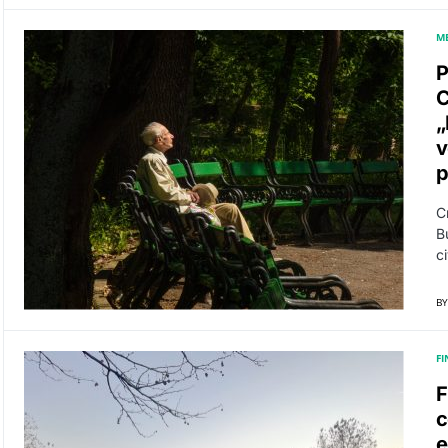
M
P
C
„
v
p
C
B
c
BY
F
F
c
e