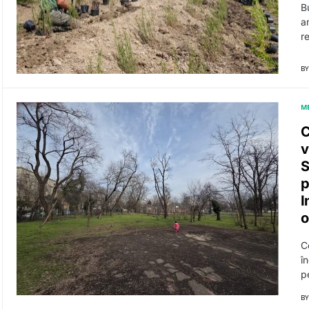
Bu
a
re
BY
M
C
v
S
p
I
o
C
î
p
BY