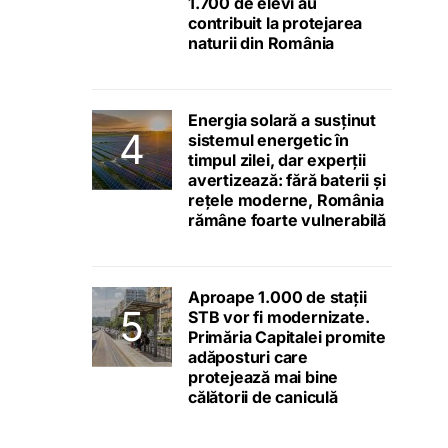
1.700 de elevi au
contribuit la protejarea
naturii din România
Energia solară a susținut
sistemul energetic în
timpul zilei, dar experții
avertizează: fără baterii și
rețele moderne, România
rămâne foarte vulnerabilă
Aproape 1.000 de stații
STB vor fi modernizate.
Primăria Capitalei promite
adăposturi care
protejează mai bine
călătorii de caniculă