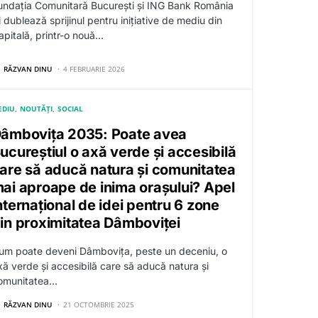
undația Comunitară București și ING Bank România
i dublează sprijinul pentru inițiative de mediu din
apitală, printr-o nouă…
RĂZVAN DINU
4 FEBRUARIE 2026
EDIU
NOUTĂȚI
SOCIAL
âmbovița 2035: Poate avea
ucureștiul o axă verde și accesibilă
are să aducă natura și comunitatea
ai aproape de inima orașului? Apel
nternațional de idei pentru 6 zone
in proximitatea Dâmboviței
um poate deveni Dâmbovița, peste un deceniu, o
xă verde și accesibilă care să aducă natura și
omunitatea…
RĂZVAN DINU
21 OCTOMBRIE 2025