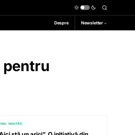
Despre
Newsletter
 pentru
EDIU
NOUTĂȚI
Aici stă un arici”. O inițiativă din