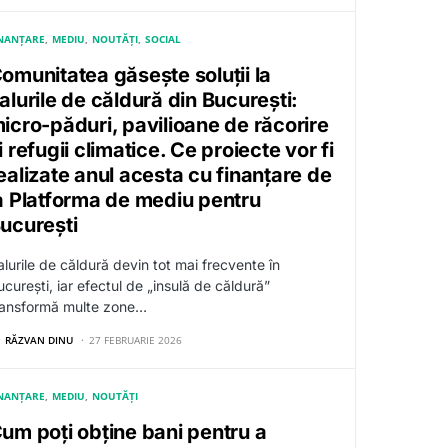
INANȚARE
MEDIU
NOUTĂȚI
SOCIAL
omunitatea găsește soluții la
alurile de căldură din București:
icro-păduri, pavilioane de răcorire
i refugii climatice. Ce proiecte vor fi
ealizate anul acesta cu finanțare de
a Platforma de mediu pentru
ucurești
alurile de căldură devin tot mai frecvente în
ucurești, iar efectul de „insulă de căldură”
ransformă multe zone…
RĂZVAN DINU
27 FEBRUARIE 2026
INANȚARE
MEDIU
NOUTĂȚI
um poți obține bani pentru a