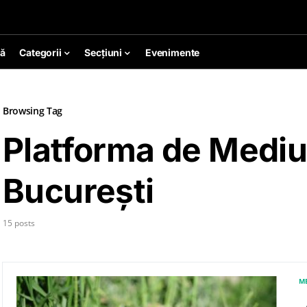
ă
Categorii
Secțiuni
Evenimente
Browsing Tag
Platforma de Mediu
București
15 posts
M
„