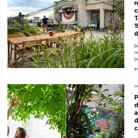
r
c
T
1
d
B
m
p
BY
F
P
d
a
d
c