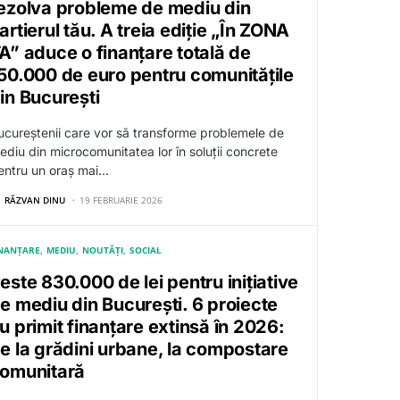
ezolva probleme de mediu din
artierul tău. A treia ediție „În ZONA
A” aduce o finanțare totală de
50.000 de euro pentru comunitățile
in București
ucureștenii care vor să transforme problemele de
ediu din microcomunitatea lor în soluții concrete
entru un oraș mai…
RĂZVAN DINU
19 FEBRUARIE 2026
INANȚARE
MEDIU
NOUTĂȚI
SOCIAL
este 830.000 de lei pentru inițiative
e mediu din București. 6 proiecte
u primit finanțare extinsă în 2026:
e la grădini urbane, la compostare
omunitară