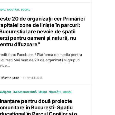
EDIU
NOUTĂȚI
SOCIAL
este 20 de organizații cer Primăriei
apitalei zone de liniște în parcuri:
Bucureștiul are nevoie de spații
erzi pentru oameni și natură, nu
entru difuzoare”
redit foto: Facebook / Platforma de mediu pentru
ucurești Mai mult de 20 de organizații și grupuri
ivice…
RĂZVAN DINU
11 APRILIE 2025
INANȚARE
INFRASTRUCTURĂ
MEDIU
NOUTĂȚI
SOCIAL
inanțare pentru două proiecte
omunitare în București: Spațiu
ducațional în Parcul Copiilor și o