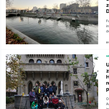
z
D
F
i
d
BY
M
U
z
H
r
p
O
A
i