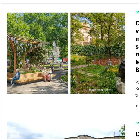
F
C
v
m
ș
r
l
B
V
B
t
BY
F
C