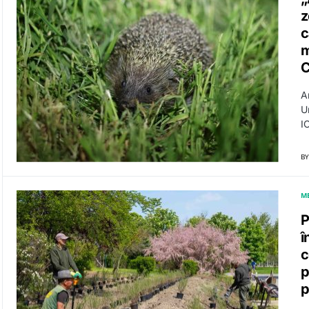
z
c
m
C
Ar
U
I
BY
M
P
î
c
p
p