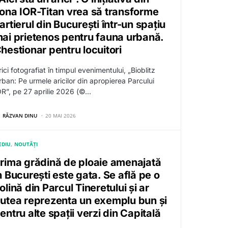
ona IOR-Titan vrea să transforme
artierul din București într-un spațiu
ai prietenos pentru fauna urbană.
hestionar pentru locuitori
ici fotografiat în timpul evenimentului, „Bioblitz
rban: Pe urmele aricilor din apropierea Parcului
OR”, pe 27 aprilie 2026 (©…
RĂZVAN DINU
20 MAI 2026
EDIU
NOUTĂȚI
rima grădină de ploaie amenajată
n București este gata. Se află pe o
olină din Parcul Tineretului și ar
utea reprezenta un exemplu bun și
entru alte spații verzi din Capitală