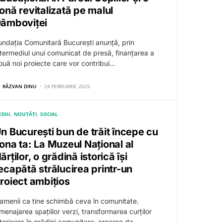
onă revitalizată pe malul
âmboviței
undația Comunitară București anunță, prin
ntermediul unui comunicat de presă, finanțarea a
ouă noi proiecte care vor contribui…
RĂZVAN DINU
24 FEBRUARIE 2025
EDIU
NOUTĂȚI
SOCIAL
n București bun de trăit începe cu
ona ta: La Muzeul Național al
ărților, o grădină istorică își
ecapătă strălucirea printr-un
roiect ambițios
amenii ca tine schimbă ceva în comunitate.
menajarea spațiilor verzi, transformarea curților
nterioare în grădini comunitare, crearea de…