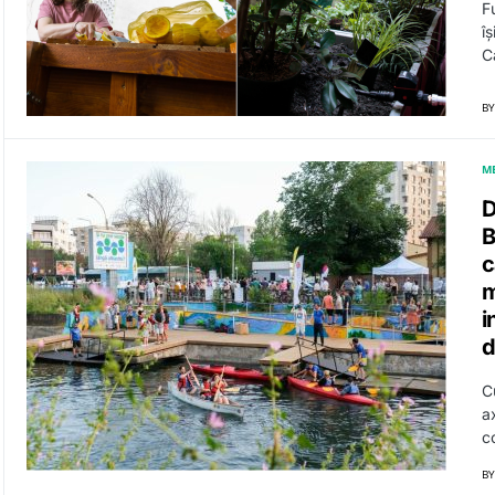
F
îș
C
BY
M
D
B
c
m
i
d
C
a
c
BY