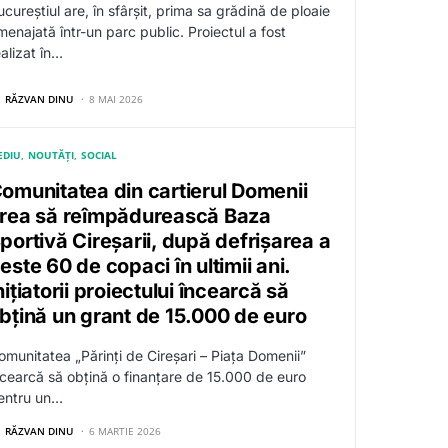
cureștiul are, în sfârșit, prima sa grădină de ploaie
menajată într-un parc public. Proiectul a fost
alizat în…
RĂZVAN DINU
8 MAI 2026
EDIU
NOUTĂȚI
SOCIAL
omunitatea din cartierul Domenii
rea să reîmpădurească Baza
portivă Cireșarii, după defrișarea a
este 60 de copaci în ultimii ani.
nițiatorii proiectului încearcă să
bțină un grant de 15.000 de euro
omunitatea „Părinți de Cireșari – Piața Domenii”
ncearcă să obțină o finanțare de 15.000 de euro
entru un…
RĂZVAN DINU
6 MARTIE 2026