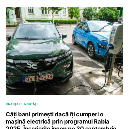
FINANȚARE
NOUTĂȚI
Câți bani primești dacă îți cumperi o
mașină electrică prin programul Rabla
2025. Înscrierile încep pe 30 septembrie