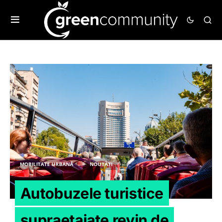
MOBILITATE URBANĂ
NOUTĂȚI
Autobuzele turistice
supraetajate revin de