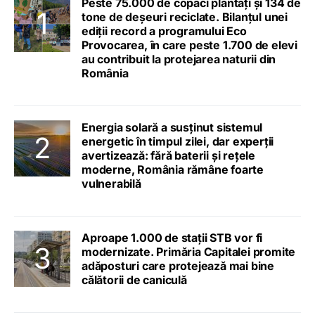
Peste 75.000 de copaci plantați și 134 de
tone de deșeuri reciclate. Bilanțul unei
ediții record a programului Eco
Provocarea, în care peste 1.700 de elevi
au contribuit la protejarea naturii din
România
Energia solară a susținut sistemul
energetic în timpul zilei, dar experții
avertizează: fără baterii și rețele
moderne, România rămâne foarte
vulnerabilă
Aproape 1.000 de stații STB vor fi
modernizate. Primăria Capitalei promite
adăposturi care protejează mai bine
călătorii de caniculă