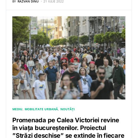
BY
RĂZVAN DINU
21 IULIE 2022
MEDIU
MOBILITATE URBANĂ
NOUTĂȚI
Promenada pe Calea Victoriei revine
în viața bucureștenilor. Proiectul
”Străzi deschise” se extinde în fiecare