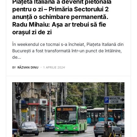
Piațeta Italiană a devenit pietonală
pentru o zi – Primăria Sectorului 2
anunță o schimbare permanentă.
Radu Mihaiu: Așa ar trebui să fie
orașul zi de zi
În weekendul ce tocmai s-a încheiat, Piațeta Italiană din
București a fost transformată într-un punct de întâlnire,
de…
BY
RĂZVAN DINU
1 APRILIE 2024