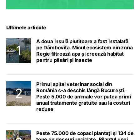
Ultimele articole
A doua insulă plutitoare a fost instalată
pe Dâmbovița. Micul ecosistem din zona
Regie filtrează apa și creează habitat
pentru păsări și insecte
Primul spital veterinar social din
România s-a deschis lângă București.
Peste 5.000 de animale vor putea primi
anual tratamente gratuite sau la costuri
reduse
Peste 75.000 de copaci plantați și 134 de
tone de deșeuri reciclate. Bilanțul unei