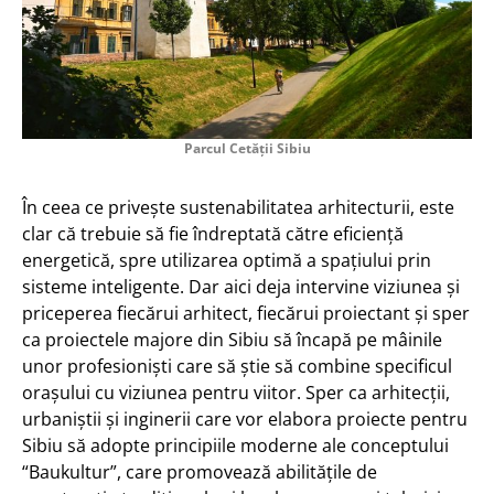
Parcul Cetății Sibiu
În ceea ce privește sustenabilitatea arhitecturii, este
clar că trebuie să fie îndreptată către eficiență
energetică, spre utilizarea optimă a spațiului prin
sisteme inteligente. Dar aici deja intervine viziunea și
priceperea fiecărui arhitect, fiecărui proiectant și sper
ca proiectele majore din Sibiu să încapă pe mâinile
unor profesioniști care să știe să combine specificul
orașului cu viziunea pentru viitor. Sper ca arhitecții,
urbaniștii și inginerii care vor elabora proiecte pentru
Sibiu să adopte principiile moderne ale conceptului
“Baukultur”, care promovează abilitățile de