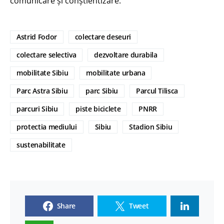
comunicare și conștientizare.
Astrid Fodor
colectare deseuri
colectare selectiva
dezvoltare durabila
mobilitate Sibiu
mobilitate urbana
Parc Astra Sibiu
parc Sibiu
Parcul Tilisca
parcuri Sibiu
piste biciclete
PNRR
protectia mediului
Sibiu
Stadion Sibiu
sustenabilitate
Share
Tweet