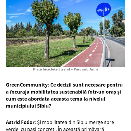
Pistă biciclete Ștrand – Parc sub Arini
GreenCommunity: Ce decizii sunt necesare pentru
a încuraja mobilitatea sustenabilă într-un oraș și
cum este abordata aceasta tema la nivelul
municipiului Sibiu?
Astrid Fodor:
Și mobilitatea din Sibiu merge spre
verde, cu pași concreți. În această primăvară