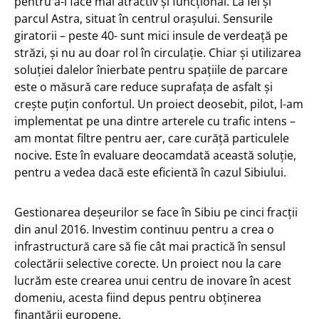
pentru a-l face mai atractiv și funcțional. La fel și
parcul Astra, situat în centrul orașului. Sensurile
giratorii – peste 40- sunt mici insule de verdeață pe
străzi, și nu au doar rol în circulație. Chiar și utilizarea
soluției dalelor înierbate pentru spațiile de parcare
este o măsură care reduce suprafața de asfalt și
crește puțin confortul. Un proiect deosebit, pilot, l-am
implementat pe una dintre arterele cu trafic intens –
am montat filtre pentru aer, care curăță particulele
nocive. Este în evaluare deocamdată această soluție,
pentru a vedea dacă este eficientă în cazul Sibiului.
Gestionarea deșeurilor se face în Sibiu pe cinci fracții
din anul 2016. Investim continuu pentru a crea o
infrastructură care să fie cât mai practică în sensul
colectării selective corecte. Un proiect nou la care
lucrăm este crearea unui centru de inovare în acest
domeniu, acesta fiind depus pentru obținerea
finanțării europene.