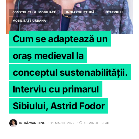
CONSTRUCȚII & IMOBILIARE
INFRASTRUCTURĂ
INTERVIURI
MOBILITATE URBANĂ
Cum se adaptează un
oraș medieval la
conceptul sustenabilității.
Interviu cu primarul
Sibiului, Astrid Fodor
BY
RĂZVAN DINU
31 MARTIE 2022
10 MINUTE READ