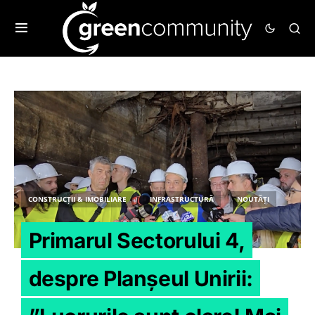
CONSTRUCȚII & IMOBILIARE
INFRASTRUCTURĂ
NOUTĂȚI
Primarul Sectorului 4,
despre Planșeul Unirii: