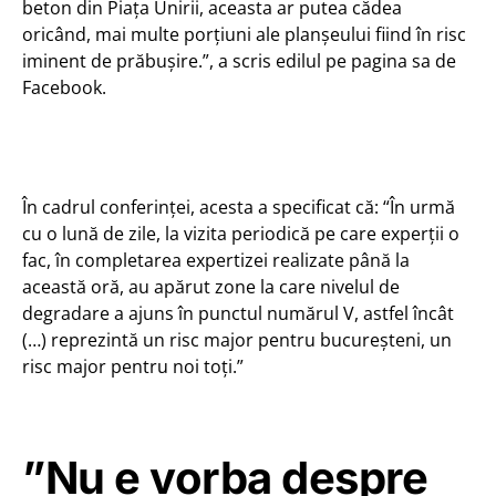
beton din Piața Unirii, aceasta ar putea cădea
oricând, mai multe porțiuni ale planșeului fiind în risc
iminent de prăbușire.”, a scris edilul pe pagina sa de
Facebook.
Porțiuni
Porțiuni
Porțiuni
Porțiuni
degradate din
degradate din
degradate din
degradate din
Planșeul Uniri.
Planșeul Uniri.
Planșeul Uniri.
Planșeul Uniri.
În cadrul conferinței, acesta a specificat că: “În urmă
Credit foto:
Credit foto:
Credit foto:
Credit foto:
cu o lună de zile, la vizita periodică pe care experții o
Facebook /
Facebook /
Facebook /
Facebook /
Andrei Trocan
Andrei Trocan
Andrei Trocan
Andrei Trocan
fac, în completarea expertizei realizate până la
această oră, au apărut zone la care nivelul de
degradare a ajuns în punctul numărul V, astfel încât
(…) reprezintă un risc major pentru bucureșteni, un
risc major pentru noi toți.”
”Nu e vorba despre