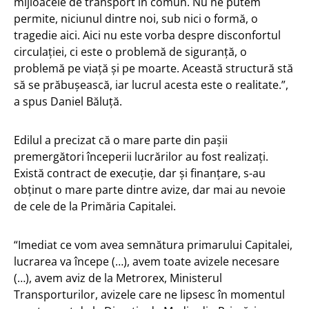
mijloacele de transport în comun. Nu ne putem
permite, niciunul dintre noi, sub nici o formă, o
tragedie aici. Aici nu este vorba despre disconfortul
circulaţiei, ci este o problemă de siguranţă, o
problemă pe viaţă şi pe moarte. Această structură stă
să se prăbuşească, iar lucrul acesta este o realitate.”,
a spus Daniel Băluță.
Edilul a precizat că o mare parte din pașii
premergători începerii lucrărilor au fost realizați.
Există contract de execuție, dar și finanțare, s-au
obținut o mare parte dintre avize, dar mai au nevoie
de cele de la Primăria Capitalei.
“Imediat ce vom avea semnătura primarului Capitalei,
lucrarea va începe (…), avem toate avizele necesare
(…), avem aviz de la Metrorex, Ministerul
Transporturilor, avizele care ne lipsesc în momentul