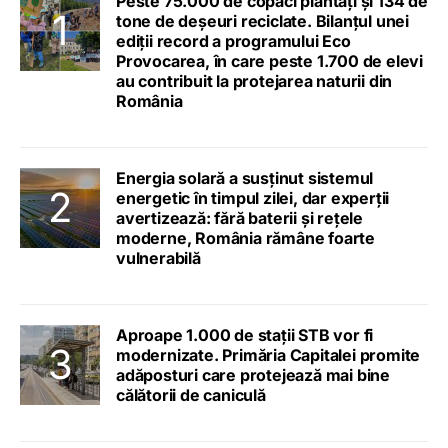
Peste 75.000 de copaci plantați și 134 de
tone de deșeuri reciclate. Bilanțul unei
ediții record a programului Eco
Provocarea, în care peste 1.700 de elevi
au contribuit la protejarea naturii din
România
Energia solară a susținut sistemul
energetic în timpul zilei, dar experții
avertizează: fără baterii și rețele
moderne, România rămâne foarte
vulnerabilă
Aproape 1.000 de stații STB vor fi
modernizate. Primăria Capitalei promite
adăposturi care protejează mai bine
călătorii de caniculă