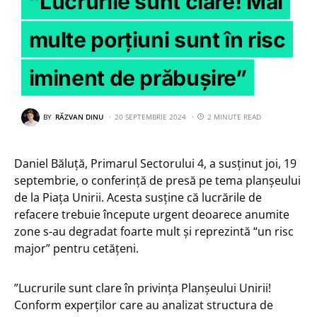
”Lucrurile sunt clare! Mai
multe porțiuni sunt în risc
iminent de prăbușire”
BY
RĂZVAN DINU
20 SEPTEMBRIE 2024
2 MINUTE READ
Daniel Băluță, Primarul Sectorului 4, a susținut joi, 19
septembrie, o conferință de presă pe tema planșeului
de la Piața Unirii. Acesta susține că lucrările de
refacere trebuie începute urgent deoarece anumite
zone s-au degradat foarte mult şi reprezintă “un risc
major” pentru cetăţeni.
”Lucrurile sunt clare în privința Planșeului Unirii!
Conform experților care au analizat structura de