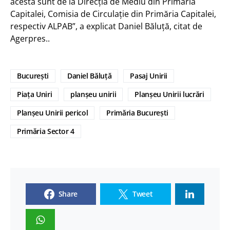
acesta sunt de la Direcţia de Mediu din Primăria
Capitalei, Comisia de Circulaţie din Primăria Capitalei,
respectiv ALPAB”, a explicat Daniel Băluță, citat de
Agerpres..
București
Daniel Băluță
Pasaj Unirii
Piața Uniri
planșeu unirii
Planșeu Unirii lucrări
Planșeu Unirii pericol
Primăria București
Primăria Sector 4
Share
Tweet