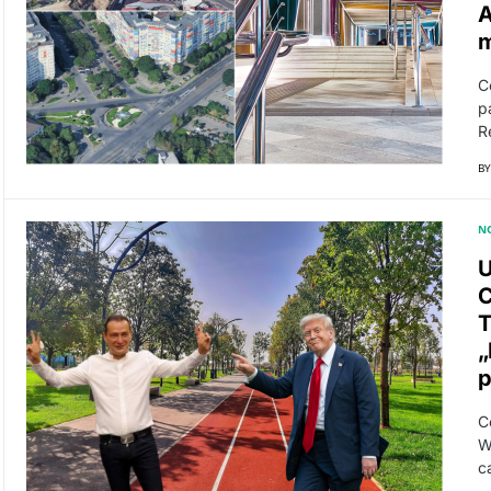
A
m
C
pa
Re
BY
N
U
C
T
„
p
C
W
c