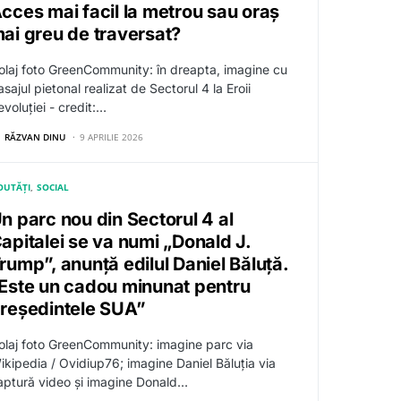
cces mai facil la metrou sau oraș
ai greu de traversat?
olaj foto GreenCommunity: în dreapta, imagine cu
sajul pietonal realizat de Sectorul 4 la Eroii
voluției - credit:…
RĂZVAN DINU
9 APRILIE 2026
OUTĂȚI
SOCIAL
n parc nou din Sectorul 4 al
apitalei se va numi „Donald J.
rump”, anunță edilul Daniel Băluță.
Este un cadou minunat pentru
reședintele SUA”
olaj foto GreenCommunity: imagine parc via
ikipedia / Ovidiup76; imagine Daniel Băluția via
aptură video și imagine Donald…