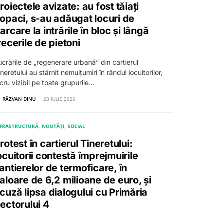
roiectele avizate: au fost tăiați
opaci, s-au adăugat locuri de
arcare la intrările în bloc și lângă
recerile de pietoni
ucrările de „regenerare urbană” din cartierul
neretului au stârnit nemulțumiri în rândul locuitorilor,
cru vizibil pe toate grupurile…
RĂZVAN DINU
23 IULIE 2026
NFRASTRUCTURĂ
NOUTĂȚI
SOCIAL
rotest în cartierul Tineretului:
ocuitorii contestă împrejmuirile
antierelor de termoficare, în
aloare de 6,2 milioane de euro, și
cuză lipsa dialogului cu Primăria
ectorului 4