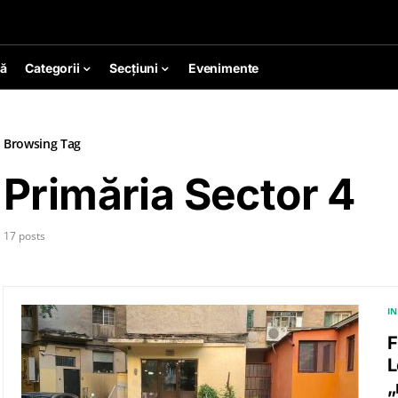
ă
Categorii
Secțiuni
Evenimente
Browsing Tag
Primăria Sector 4
17 posts
I
F
L
„