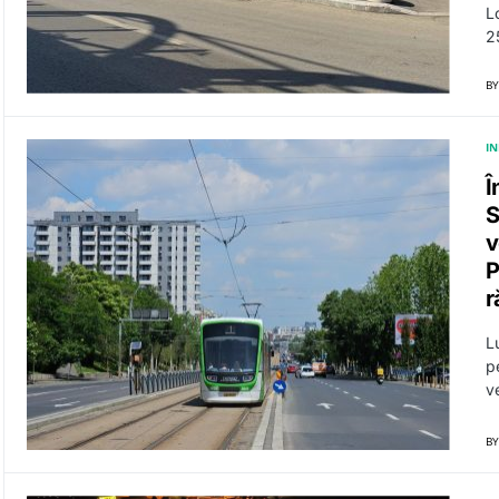
Lo
2
BY
I
Î
S
v
P
r
L
p
ve
BY