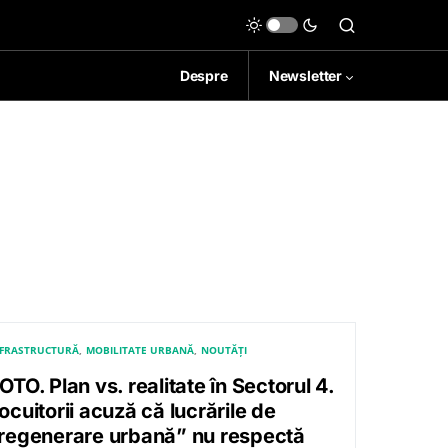
Despre
Newsletter
NFRASTRUCTURĂ
MOBILITATE URBANĂ
NOUTĂȚI
OTO. Plan vs. realitate în Sectorul 4.
ocuitorii acuză că lucrările de
regenerare urbană” nu respectă