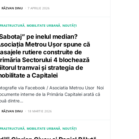
RĂZVAN DINU
7 APRILIE 2026
NFRASTRUCTURĂ
MOBILITATE URBANĂ
NOUTĂȚI
Sabotaj” pe inelul median?
sociația Metrou Ușor spune că
asajele rutiere construite de
rimăria Sectorului 4 blochează
iitorul tramvai și strategia de
obilitate a Capitalei
otografie via Facebook / Asociatia Metrou Usor Noi
ocumente interne de la Primăria Capitalei arată că
ouă dintre…
RĂZVAN DINU
18 MARTIE 2026
NFRASTRUCTURĂ
MOBILITATE URBANĂ
NOUTĂȚI