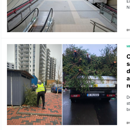
E
N
BY
M
C
s
d
a
r
D
s
b
BY