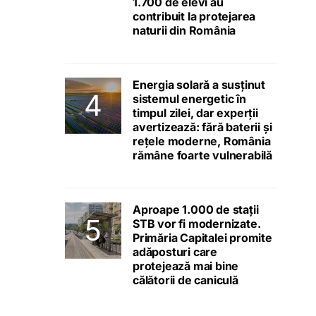
1.700 de elevi au
contribuit la protejarea
naturii din România
Energia solară a susținut
sistemul energetic în
timpul zilei, dar experții
avertizează: fără baterii și
rețele moderne, România
rămâne foarte vulnerabilă
Aproape 1.000 de stații
STB vor fi modernizate.
Primăria Capitalei promite
adăposturi care
protejează mai bine
călătorii de caniculă