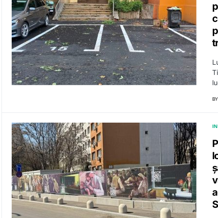
p
c
p
t
L
Ti
lu
BY
I
P
l
ș
v
a
S