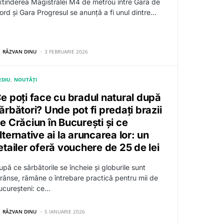
xtinderea Magistralei M4 de metrou între Gara de
ord și Gara Progresul se anunță a fi unul dintre…
RĂZVAN DINU
3 FEBRUARIE 2026
EDIU
NOUTĂȚI
e poți face cu bradul natural după
ărbători? Unde pot fi predați brazii
e Crăciun în București și ce
lternative ai la aruncarea lor: un
etailer oferă vouchere de 25 de lei
upă ce sărbătorile se încheie și globurile sunt
trânse, rămâne o întrebare practică pentru mii de
ucureșteni: ce…
RĂZVAN DINU
5 IANUARIE 2026