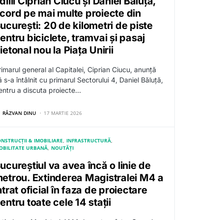
dilii Ciprian Ciucu și Daniel Băluță,
cord pe mai multe proiecte din
ucurești: 20 de kilometri de piste
entru biciclete, tramvai și pasaj
ietonal nou la Piața Unirii
rimarul general al Capitalei, Ciprian Ciucu, anunță
 s-a întâlnit cu primarul Sectorului 4, Daniel Băluță,
entru a discuta proiecte…
RĂZVAN DINU
17 MARTIE 2026
NSTRUCȚII & IMOBILIARE
INFRASTRUCTURĂ
OBILITATE URBANĂ
NOUTĂȚI
ucureștiul va avea încă o linie de
etrou. Extinderea Magistralei M4 a
ntrat oficial în faza de proiectare
entru toate cele 14 stații