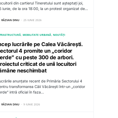
cuitorii din cartierul Tineretului sunt așteptați joi,
5 iunie, de la ora 18:00, la un protest organizat de…
RĂZVAN DINU
25 IUNIE 2026
NFRASTRUCTURĂ
MOBILITATE URBANĂ
NOUTĂȚI
ncep lucrările pe Calea Văcărești.
ectorul 4 promite un „coridor
erde” cu peste 300 de arbori.
roiectul criticat de unii locuitori
ămâne neschimbat
ucrările anunțate recent de Primăria Sectorului 4
entru transformarea Căii Văcărești într-un „coridor
rde” intră oficial în faza…
RĂZVAN DINU
9 IUNIE 2026