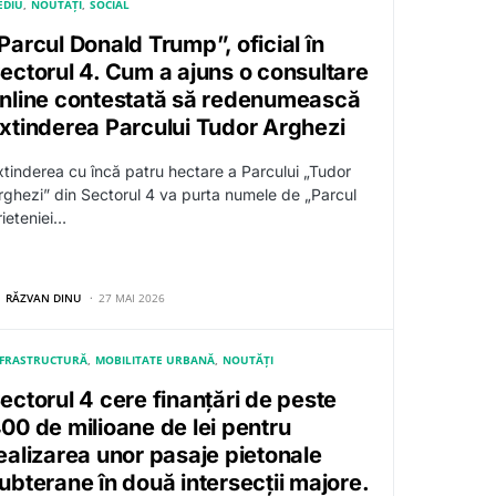
EDIU
NOUTĂȚI
SOCIAL
Parcul Donald Trump”, oficial în
ectorul 4. Cum a ajuns o consultare
nline contestată să redenumească
xtinderea Parcului Tudor Arghezi
xtinderea cu încă patru hectare a Parcului „Tudor
rghezi” din Sectorul 4 va purta numele de „Parcul
rieteniei…
RĂZVAN DINU
27 MAI 2026
NFRASTRUCTURĂ
MOBILITATE URBANĂ
NOUTĂȚI
ectorul 4 cere finanțări de peste
00 de milioane de lei pentru
ealizarea unor pasaje pietonale
ubterane în două intersecții majore.