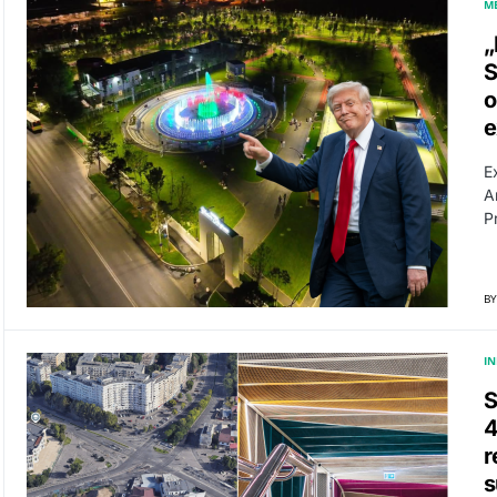
M
„
S
o
e
E
A
P
BY
I
S
4
r
s