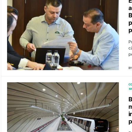
E
a
B
p
p
P
că
p
BY
CO
M
B
m
i
p