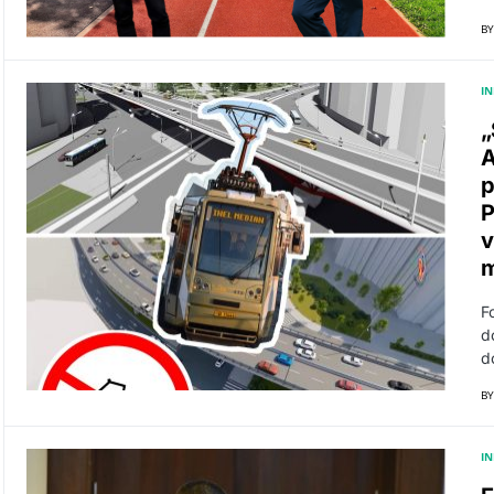
BY
I
„
A
p
P
v
m
F
d
d
BY
I