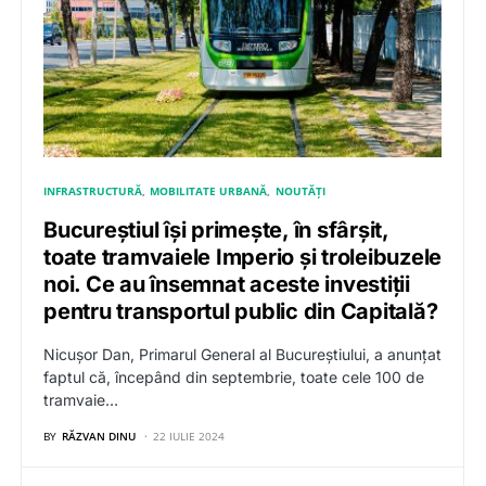
INFRASTRUCTURĂ
MOBILITATE URBANĂ
NOUTĂȚI
Bucureștiul își primește, în sfârșit,
toate tramvaiele Imperio și troleibuzele
noi. Ce au însemnat aceste investiții
pentru transportul public din Capitală?
Nicușor Dan, Primarul General al Bucureștiului, a anunțat
faptul că, începând din septembrie, toate cele 100 de
tramvaie…
BY
RĂZVAN DINU
22 IULIE 2024