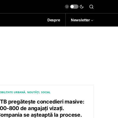
Despre
Newsletter
OBILITATE URBANĂ
NOUTĂȚI
SOCIAL
TB pregătește concedieri masive:
00-800 de angajați vizați.
ompania se așteaptă la procese.