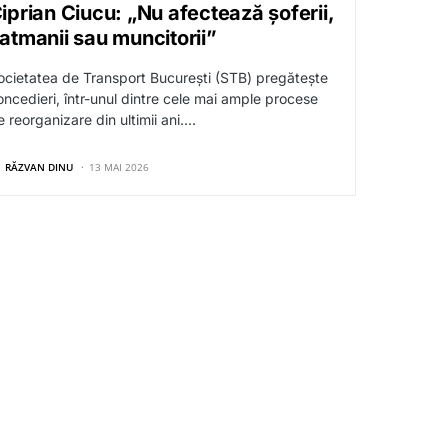
iprian Ciucu: „Nu afectează șoferii,
atmanii sau muncitorii”
ocietatea de Transport București (STB) pregătește
oncedieri, într-unul dintre cele mai ample procese
e reorganizare din ultimii ani.…
RĂZVAN DINU
13 MAI 2026