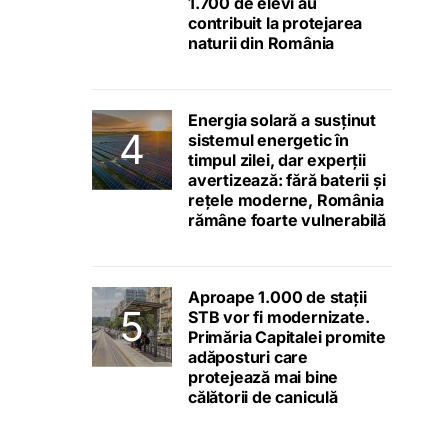
1.700 de elevi au
contribuit la protejarea
naturii din România
Energia solară a susținut
sistemul energetic în
timpul zilei, dar experții
avertizează: fără baterii și
rețele moderne, România
rămâne foarte vulnerabilă
Aproape 1.000 de stații
STB vor fi modernizate.
Primăria Capitalei promite
adăposturi care
protejează mai bine
călătorii de caniculă