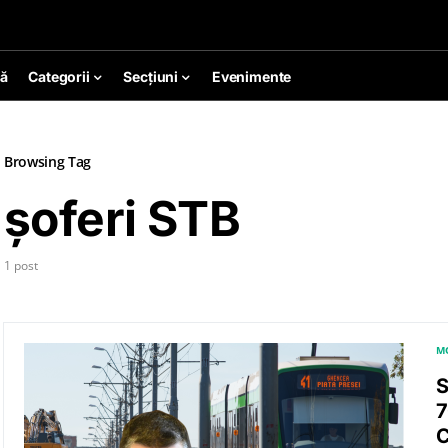
ă
Categorii
Secțiuni
Evenimente
Browsing Tag
șoferi STB
1 post
M
S
7
C