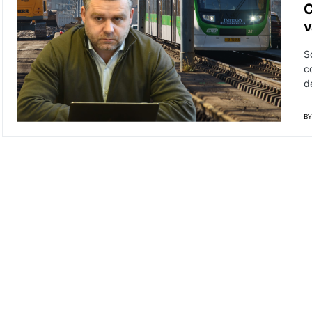
C
v
S
c
d
BY