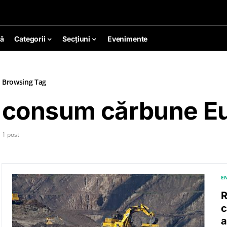
ă
Categorii
Secțiuni
Evenimente
Browsing Tag
consum cărbune E
1 post
EN
R
c
a