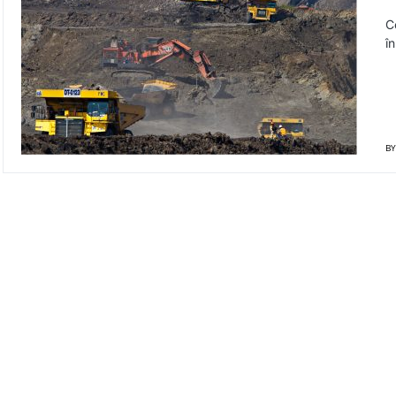
C
î
BY