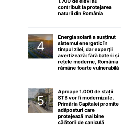
1.700 de elevi au
contribuit la protejarea
naturii din România
Energia solară a susținut
sistemul energetic în
timpul zilei, dar experții
avertizează: fără baterii și
rețele moderne, România
rămâne foarte vulnerabilă
Aproape 1.000 de stații
STB vor fi modernizate.
Primăria Capitalei promite
adăposturi care
protejează mai bine
călătorii de caniculă