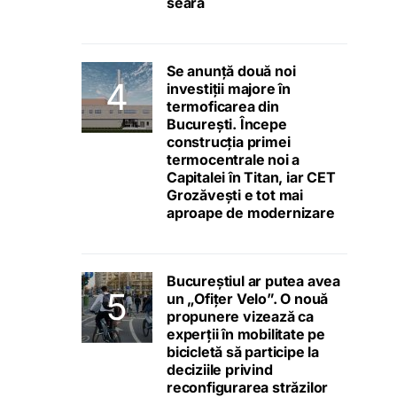
seara
Se anunță două noi
investiții majore în
termoficarea din
București. Începe
construcția primei
termocentrale noi a
Capitalei în Titan, iar CET
Grozăvești e tot mai
aproape de modernizare
Bucureștiul ar putea avea
un „Ofițer Velo”. O nouă
propunere vizează ca
experții în mobilitate pe
bicicletă să participe la
deciziile privind
reconfigurarea străzilor