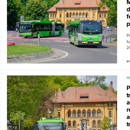
M
d
f
p
P
l
2
BY
I
P
t
a
r
a
t