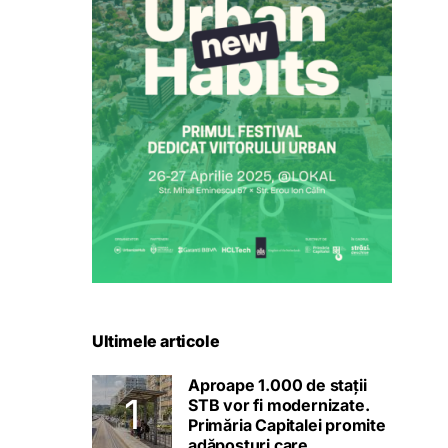
Ultimele articole
Aproape 1.000 de stații
STB vor fi modernizate.
Primăria Capitalei promite
adăposturi care