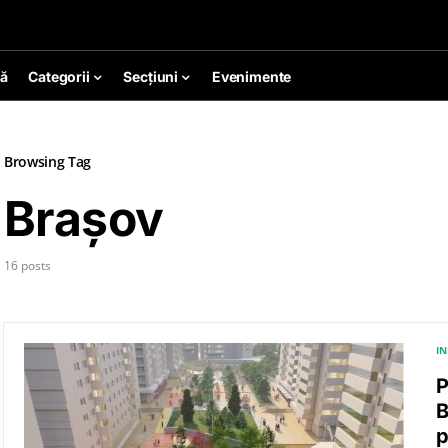
ă
Categorii
Secțiuni
Evenimente
Browsing Tag
Brașov
16 posts
I
P
B
p