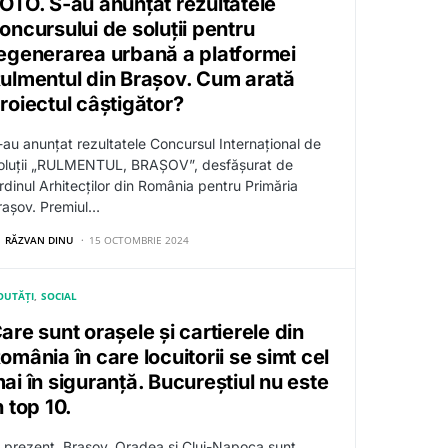
OTO. S-au anunțat rezultatele
oncursului de soluții pentru
egenerarea urbană a platformei
ulmentul din Brașov. Cum arată
roiectul câștigător?
-au anunțat rezultatele Concursul Internațional de
oluții „RULMENTUL, BRAŞOV”, desfășurat de
rdinul Arhitecților din România pentru Primăria
rașov. Premiul…
RĂZVAN DINU
15 OCTOMBRIE 2024
OUTĂȚI
SOCIAL
are sunt orașele și cartierele din
omânia în care locuitorii se simt cel
ai în siguranță. Bucureștiul nu este
n top 10.
n prezent, Brașov, Oradea și Cluj-Napoca sunt