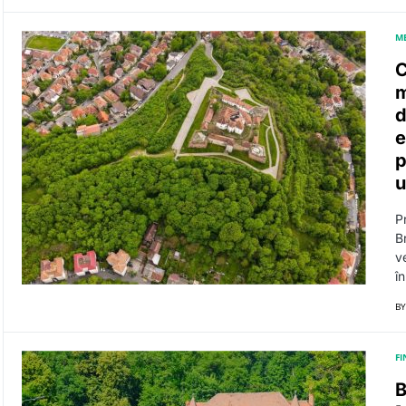
M
C
m
d
e
p
u
P
B
v
î
BY
F
B