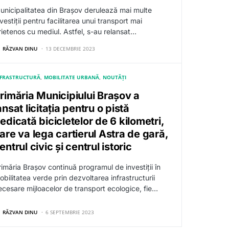
unicipalitatea din Brașov derulează mai multe
vestiții pentru facilitarea unui transport mai
rietenos cu mediul. Astfel, s-au relansat…
RĂZVAN DINU
13 DECEMBRIE 2023
NFRASTRUCTURĂ
MOBILITATE URBANĂ
NOUTĂȚI
rimăria Municipiului Brașov a
ansat licitația pentru o pistă
edicată bicicletelor de 6 kilometri,
are va lega cartierul Astra de gară,
entrul civic și centrul istoric
rimăria Brașov continuă programul de investiții în
obilitatea verde prin dezvoltarea infrastructurii
ecesare mijloacelor de transport ecologice, fie…
RĂZVAN DINU
6 SEPTEMBRIE 2023