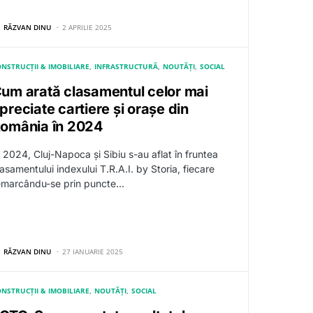
RĂZVAN DINU
2 APRILIE 2025
NSTRUCȚII & IMOBILIARE
INFRASTRUCTURĂ
NOUTĂȚI
SOCIAL
um arată clasamentul celor mai
preciate cartiere și orașe din
omânia în 2024
n 2024, Cluj-Napoca și Sibiu s-au aflat în fruntea
lasamentului indexului T.R.A.I. by Storia, fiecare
emarcându-se prin puncte…
RĂZVAN DINU
27 IANUARIE 2025
NSTRUCȚII & IMOBILIARE
NOUTĂȚI
SOCIAL