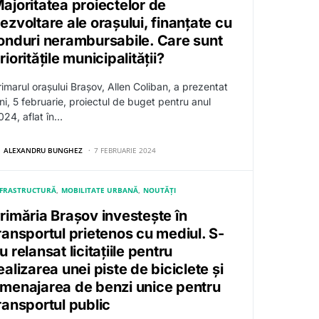
ajoritatea proiectelor de
ezvoltare ale orașului, finanțate cu
onduri nerambursabile. Care sunt
rioritățile municipalității?
rimarul orașului Brașov, Allen Coliban, a prezentat
uni, 5 februarie, proiectul de buget pentru anul
024, aflat în…
ALEXANDRU BUNGHEZ
7 FEBRUARIE 2024
NFRASTRUCTURĂ
MOBILITATE URBANĂ
NOUTĂȚI
rimăria Brașov investește în
ransportul prietenos cu mediul. S-
u relansat licitațiile pentru
ealizarea unei piste de biciclete și
menajarea de benzi unice pentru
ransportul public