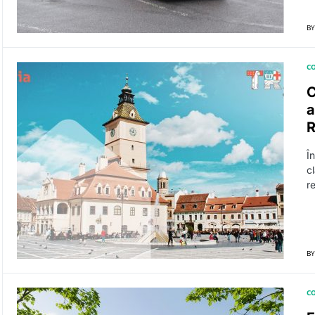
BY
CO
C
a
R
Î
c
r
BY
CO