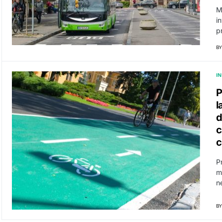
M
in
p
BY
I
P
l
d
c
c
P
m
n
BY