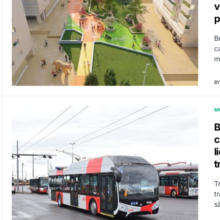
v
p
B
c
mu
BY
M
B
c
l
t
T
t
s