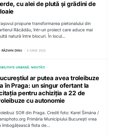
erde, cu alei de plută și grădini de
loaie
rașovul propune transformarea pietonalului din
artierul Răcădău, într-un proiect care aduce mai
ltă natură între blocuri. În locul…
RĂZVAN DINU
5 IUNIE 2025
OBILITATE URBANĂ
NOUTĂȚI
ucureștiul ar putea avea troleibuze
a în Praga: un singur ofertant la
icitația pentru achiziția a 22 de
roleibuze cu autonomie
roleibuz SOR din Praga. Credit foto: Karel Šimána /
ransphoto.org Primăria Municipiului București vrea
ă îmbogățească flota de…