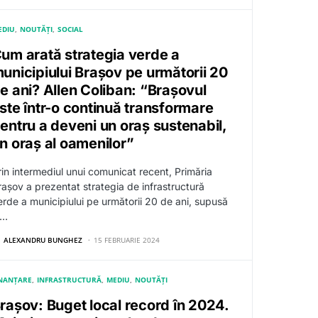
EDIU
NOUTĂȚI
SOCIAL
um arată strategia verde a
unicipiului Brașov pe următorii 20
e ani? Allen Coliban: “Brașovul
ste într-o continuă transformare
entru a deveni un oraș sustenabil,
n oraș al oamenilor”
rin intermediul unui comunicat recent, Primăria
rașov a prezentat strategia de infrastructură
erde a municipiului pe următorii 20 de ani, supusă
n…
ALEXANDRU BUNGHEZ
15 FEBRUARIE 2024
INANȚARE
INFRASTRUCTURĂ
MEDIU
NOUTĂȚI
rașov: Buget local record în 2024.