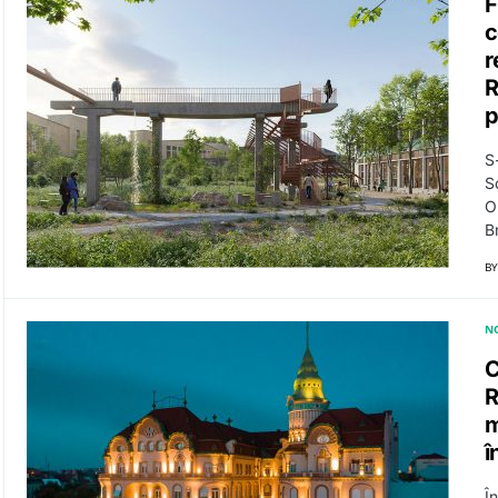
F
c
r
R
p
S
S
O
B
BY
N
C
R
m
î
Î