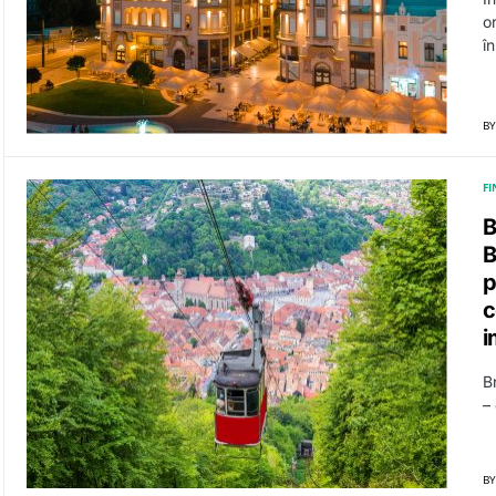
or
î
BY
F
B
B
p
c
i
B
–
BY