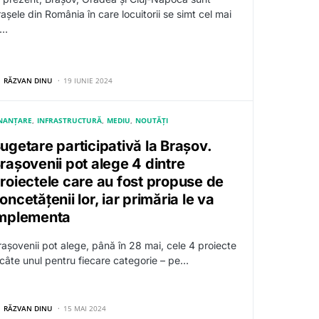
așele din România în care locuitorii se simt cel mai
n…
RĂZVAN DINU
19 IUNIE 2024
INANȚARE
INFRASTRUCTURĂ
MEDIU
NOUTĂȚI
ugetare participativă la Brașov.
rașovenii pot alege 4 dintre
roiectele care au fost propuse de
oncetățenii lor, iar primăria le va
mplementa
rașovenii pot alege, până în 28 mai, cele 4 proiecte
 câte unul pentru fiecare categorie – pe…
RĂZVAN DINU
15 MAI 2024