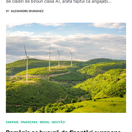
de clădiri de birouri clasa A), arată faptul că angajații…
BY
ALEXANDRU BUNGHEZ
ENERGIE
FINANȚARE
MEDIU
NOUTĂȚI