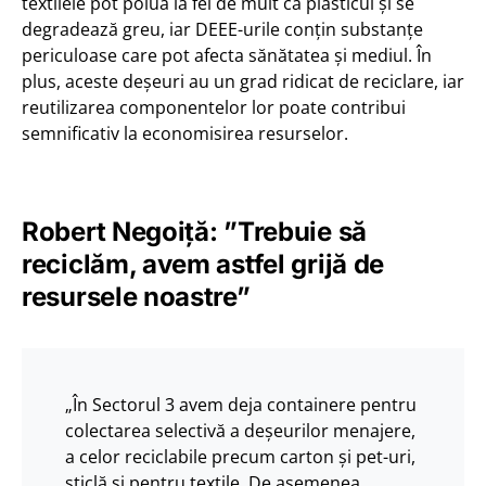
textilele pot polua la fel de mult ca plasticul și se
degradează greu, iar DEEE-urile conțin substanțe
periculoase care pot afecta sănătatea și mediul. În
plus, aceste deșeuri au un grad ridicat de reciclare, iar
reutilizarea componentelor lor poate contribui
semnificativ la economisirea resurselor.
Robert Negoiță: ”Trebuie să
reciclăm, avem astfel grijă de
resursele noastre”
„În Sectorul 3 avem deja containere pentru
colectarea selectivă a deșeurilor menajere,
a celor reciclabile precum carton și pet-uri,
sticlă și pentru textile. De asemenea,