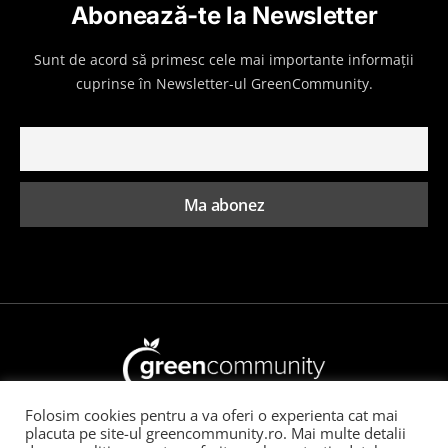
Abonează-te la Newsletter
Sunt de acord să primesc cele mai importante informații
cuprinse în Newsletter-ul GreenCommunity.
Folosim cookies pentru a va oferi o experienta cat mai
Toate drepturile rezervate GreenCommunity
placuta pe site-ul greencommunity.ro. Mai multe detalii