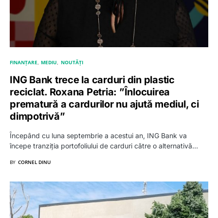
FINANȚARE
MEDIU
NOUTĂȚI
ING Bank trece la carduri din plastic
reciclat. Roxana Petria: ”Înlocuirea
prematură a cardurilor nu ajută mediul, ci
dimpotrivă”
Începând cu luna septembrie a acestui an, ING Bank va
începe tranziția portofoliului de carduri către o alternativă…
BY
CORNEL DINU